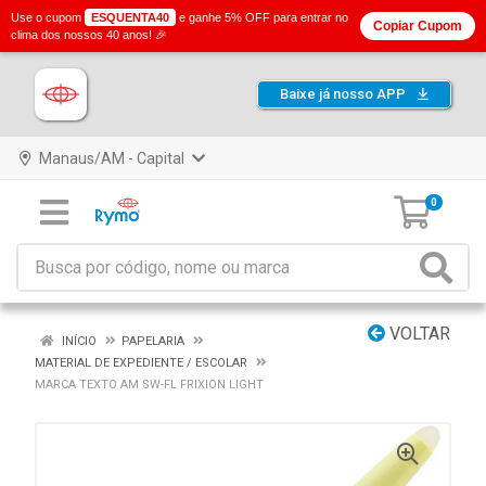
Use o cupom
ESQUENTA40
e ganhe 5% OFF para entrar no
Copiar Cupom
clima dos nossos 40 anos! 🎉
Baixe já nosso APP
Manaus/AM - Capital
0
VOLTAR
INÍCIO
PAPELARIA
MATERIAL DE EXPEDIENTE / ESCOLAR
MARCA TEXTO AM SW-FL FRIXION LIGHT