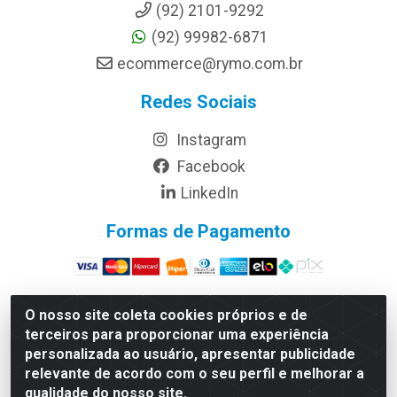
(92) 2101-9292
(92) 99982-6871
ecommerce@rymo.com.br
Redes Sociais
Instagram
Facebook
LinkedIn
Formas de Pagamento
O nosso site coleta cookies próprios e de
terceiros para proporcionar uma experiência
Rymo Imagem e Produtos Gráficos da Amazonia LTDA -
personalizada ao usuário, apresentar publicidade
Av. Ajuricaba, 379 - Cachoeirinha, Manaus/AM - CEP
relevante de acordo com o seu perfil e melhorar a
69065-110 - CNPJ 14.220.230.0001-70
qualidade do nosso site.