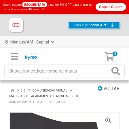
Use o cupom
ESQUENTA40
e ganhe 5% OFF para entrar no
Copiar Cupom
clima dos nossos 40 anos! 🎉
Baixe já nosso APP
Manaus/AM - Capital
0
VOLTAR
INÍCIO
COMUNICACAO VISUAL
MATERIAIS DE ACABAMENTO E AUXILIARES
MANTA MAGNETICA ADESIVO 0,4X620