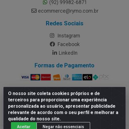
(92) 99982-6871
ecommerce@rymo.com.br
Redes Sociais
Instagram
Facebook
LinkedIn
Formas de Pagamento
O nosso site coleta cookies próprios e de
terceiros para proporcionar uma experiência
Rymo Imagem e Produtos Gráficos da Amazonia LTDA - Av.
personalizada ao usuário, apresentar publicidade
Ajuricaba, 379 - Cachoeirinha, Manaus/AM - CEP 69065-110 -
relevante de acordo com o seu perfil e melhorar a
CNPJ 14.220.230.0001-70
qualidade do nosso site.
Aceitar
Negar não essenciais