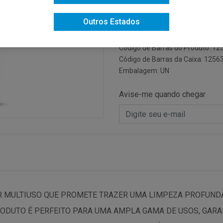
Código do Fabricante: 26242
Outros Estados
Código: 13232
Código NCM: 34025000
Código de Barras do Produto: 1
Código de Barras da Caixa: 125
Embalagem: UN
Avise-me quando chegar
R MULTIUSO QUE PROMETE TRAZER UMA LIMPEZA PROFUNDA 
ODUTO É PERFEITO PARA UMA AMPLA GAMA DE USOS, GARA