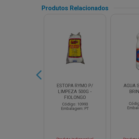
Produtos Relacionados
GENTE LIQUIDO
ESTOPA RYMO P/
AGUA 
L LIMAO 500ML
LIMPEZA 500G -
BRI
FIOLONGO
digo: 21362
Códig
Código: 10993
balagem: UN
Embal
Embalagem: PT