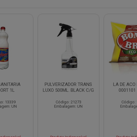
SANITARIA
PULVERIZADOR TRANS
LA DE ACO
NORT 1L
LUXO 500ML. BLACK C/G
0001101 
o: 13339
Código: 21273
Código:
agem: UN
Embalagem: UN
Embalag