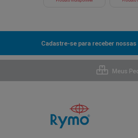
to Indisponível
Produto Indisponível
Produto 
Cadastre-se para receber nossas 
Meus Pe