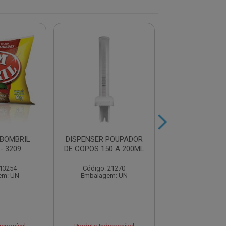
 BOMBRIL
DISPENSER POUPADOR
DETERGENTE L
- 3209
DE COPOS 150 A 200ML
LIMPOL LIMAO
 13254
Código: 21270
Código: 21
em: UN
Embalagem: UN
Embalagem: