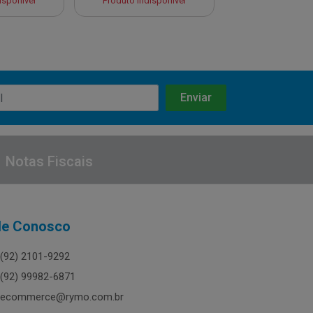
isponível
Produto Indisponível
Produto Indisp
Notas Fiscais
le Conosco
(92) 2101-9292
(92) 99982-6871
ecommerce@rymo.com.br