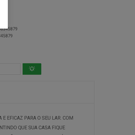
256345879
6345879
E EFICAZ PARA O SEU LAR. COM
NTINDO QUE SUA CASA FIQUE