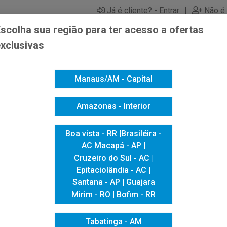
|
Já é cliente? - Entrar
Não é 
scolha sua região para ter acesso a ofertas
xclusivas
Manaus/AM - Capital
ICACAO VISUAL
HIGIENE E LIMPEZA
INFORMÁTICA
Amazonas - Interior
LIMPA VEJA MULTIUSO FLORAL 500ML
Boa vista - RR |Brasiléira -
LIMPA VEJA 
AC Macapá - AP |
Cruzeiro do Sul - AC |
500ML
Epitaciolândia - AC |
Santana - AP | Guajara
Mirim - RO | Bofim - RR
Tabatinga - AM
Produto Esgotado