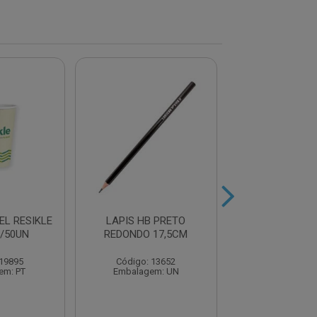
EL RESIKLE
LAPIS HB PRETO
MARCADOR RET
/50UN
REDONDO 17,5CM
2.0MM AZ
 19895
Código: 13652
Código: 22
em: PT
Embalagem: UN
Embalagem: