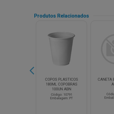
Produtos Relacionados
DOR RETROPRO.
COPOS PLASTICOS
CANETA 
.0MM AZUL
180ML COPOBRAS
A
100UN ABN
ódigo: 2239
Códi
Código: 10791
balagem: UN
Embal
Embalagem: PT