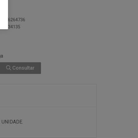
897256264736
7256234135
ga
Consultar
 UNIDADE.