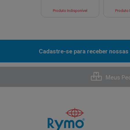
to Indisponível
Produto Indisponível
Produto 
Cadastre-se para receber nossas 
Meus Pe