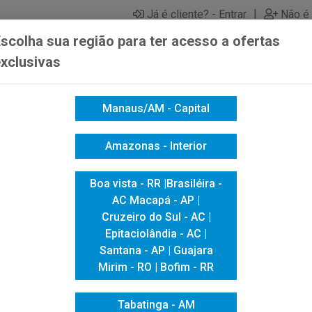
|
Já é cliente? - Entrar
Não é 
scolha sua região para ter acesso a ofertas
xclusivas
Manaus/AM - Capital
ICACAO VISUAL
HIGIENE E LIMPEZA
INFORMÁTICA
Amazonas - Interior
 ESCOLAR
LAPISEIRA WOW FUN 0.7MM CORES SORTIDAS
Boa vista - RR |Brasiléira -
LAPISEIRA W
AC Macapá - AP |
Cruzeiro do Sul - AC |
CORES SORTI
Epitaciolândia - AC |
Santana - AP | Guajara
Mirim - RO | Bofim - RR
Tabatinga - AM
Código do Fabricante: 92413