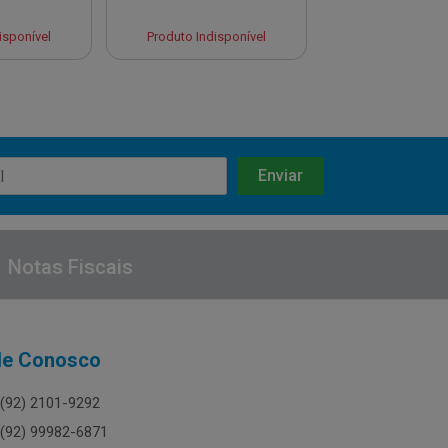
isponível
Produto Indisponível
Produto Indisp
Notas Fiscais
le Conosco
(92) 2101-9292
(92) 99982-6871