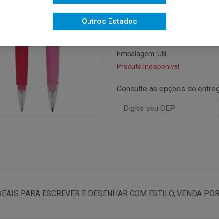
Código: 18362
Código NCM: 96084000
Outros Estados
Código de Barras do Produto: 7
Código de Barras da Caixa: 789
Embalagem: UN
Produto Indisponível
Consulte as opções de entre
DEAIS PARA ESCREVER E DESENHAR COM ESTILO, VENDA POR