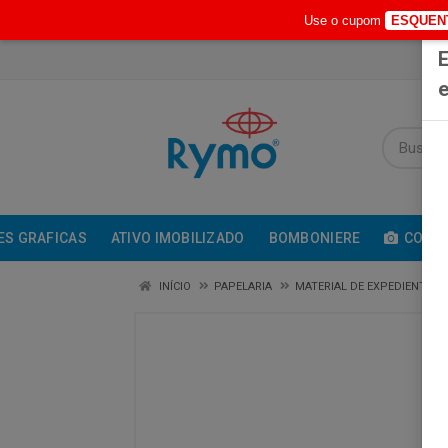
Use o cupom
ESQUEN
E
e
ES GRAFICAS
ATIVO IMOBILIZADO
BOMBONIERE
COMUN
INÍCIO
PAPELARIA
MATERIAL DE EXPEDIENTE /