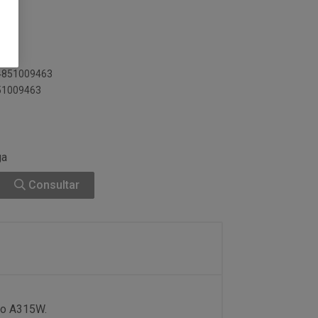
84851009463
851009463
ga
Consultar
lo A315W.