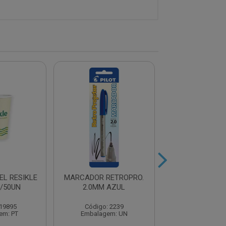
EL RESIKLE
MARCADOR RETROPRO.
LAPIS HB P
/50UN
2.0MM AZUL
REDONDO 17
 19895
Código: 2239
Código: 13
em: PT
Embalagem: UN
Embalagem: