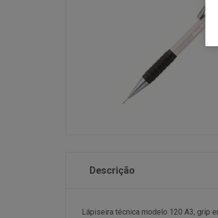
Descrição
Lápiseira técnica modelo 120 A3, grip