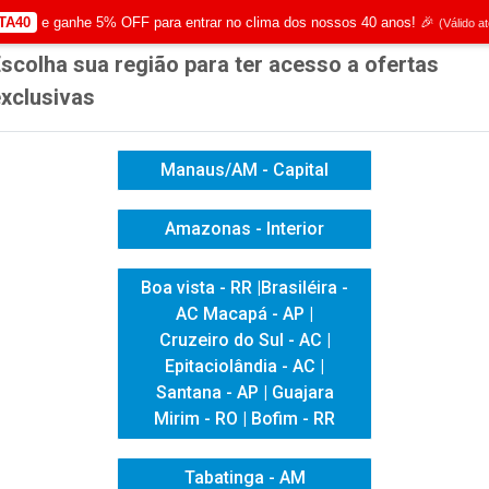
TA40
e ganhe 5% OFF para entrar no clima dos nossos 40 anos! 🎉
(Válido a
scolha sua região para ter acesso a ofertas
|
Já é cliente? - Entrar
Não é 
xclusivas
Manaus/AM - Capital
Amazonas - Interior
ICACAO VISUAL
HIGIENE E LIMPEZA
INFORMÁTICA
Boa vista - RR |Brasiléira -
AC Macapá - AP |
 ESCOLAR
LAPISEIRA GRIP 120 A3DX BRANCA 0.5
Cruzeiro do Sul - AC |
LAPISEIRA GR
Epitaciolândia - AC |
Santana - AP | Guajara
0.5
Mirim - RO | Bofim - RR
Tabatinga - AM