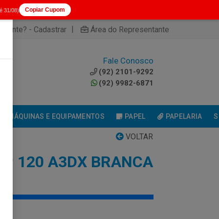
Copiar Cupom
té 31/08)
|
cliente? - Cadastrar
Área do Representante
Fale Conosco
0
(92) 2101-9292
(92) 9982-6871
MÁQUINAS E EQUIPAMENTOS
PAPEL
PAPELARIA
S
VOLTAR
IP 120 A3DX BRANCA