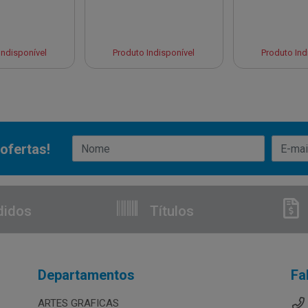
Indisponível
Produto Indisponível
Produto Ind
ofertas!
didos
Títulos
Departamentos
Fa
ARTES GRAFICAS