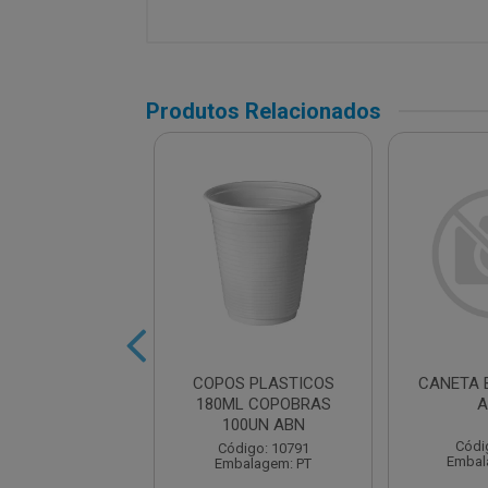
Produtos Relacionados
IS HB PRETO
COPOS PLASTICOS
CANETA 
ONDO 17,5CM
180ML COPOBRAS
A
100UN ABN
digo: 13652
Códi
Código: 10791
balagem: UN
Embal
Embalagem: PT