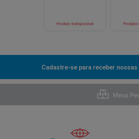
to Indisponível
Produto Indisponível
Produto 
Cadastre-se para receber nossas 
Meus Pe