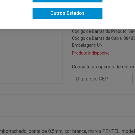
Código do Fabricante: A315-W
Outros Estados
Código: 8296
Código NCM: 96084000
Código de Barras do Produto: 8
Código de Barras da Caixa: 884
Embalagem: UN
Produto Indisponível
Consulte as opções de entre
 emborrachado, ponta de 0,5mm, cor branca, marca PENTEL, mode