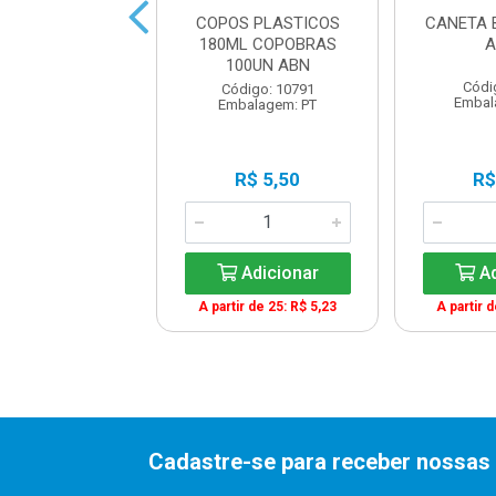
IS HB PRETO
COPOS PLASTICOS
CANETA 
ONDO 17,5CM
180ML COPOBRAS
A
100UN ABN
digo: 13652
Códi
Código: 10791
balagem: UN
Embal
Embalagem: PT
R$ 0,50
R$ 5,50
R$
Adicionar
Adicionar
Ad
A partir de 25: R$ 5,23
A partir 
Cadastre-se para receber nossas 