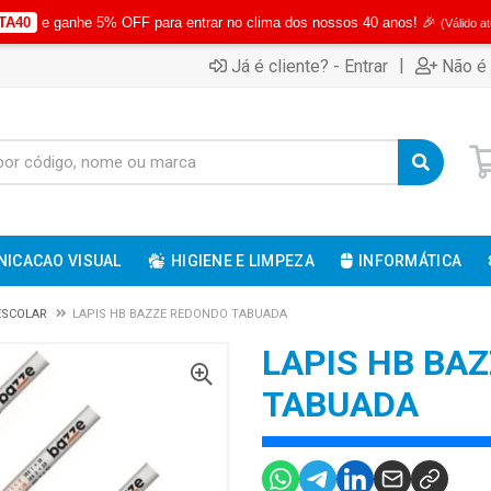
TA40
e ganhe 5% OFF para entrar no clima dos nossos 40 anos! 🎉
(Válido a
|
Já é cliente? - Entrar
Não é 
ICACAO VISUAL
HIGIENE E LIMPEZA
INFORMÁTICA
 ESCOLAR
LAPIS HB BAZZE REDONDO TABUADA
LAPIS HB BA
TABUADA