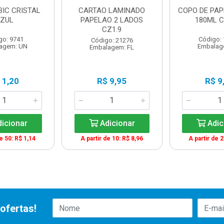
BIC CRISTAL
CARTAO LAMINADO
COPO DE PAP
ZUL
PAPELAO 2 LADOS
180ML C
CZ1.9
go: 9741
Código:
Código: 21276
agem: UN
Embalag
Embalagem: FL
 1,20
R$ 9,95
R$ 9
icionar
Adicionar
Adic
de 50: R$ 1,14
A partir de 10: R$ 8,96
A partir de 2
ofertas!