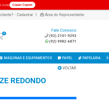
Copiar Cupom
té 31/08)
|
cliente? - Cadastrar
Área do Representante
Fale Conosco
0
(92) 2101-9292
(92) 9982-6871
MÁQUINAS E EQUIPAMENTOS
PAPEL
PAPELARIA
S
VOLTAR
ZZE REDONDO