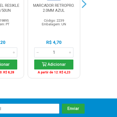
EL RESIKLE
MARCADOR RETROPRO.
LAPIS HB P
/50UN
2.0MM AZUL
REDONDO 17
 19895
Código: 2239
Código: 13
em: PT
Embalagem: UN
Embalagem:
,20
R$ 4,70
R$ 0,5
ionar
Adicionar
Adicio
0: R$ 8,28
A partir de 12: R$ 4,23