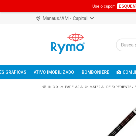
Use o cupom
ESQUEN
Manaus/AM - Capital
ES GRAFICAS
ATIVO IMOBILIZADO
BOMBONIERE
COMUN
INÍCIO
PAPELARIA
MATERIAL DE EXPEDIENTE /