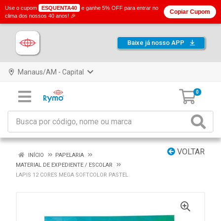
Use o cupom
ESQUENTA40
e ganhe 5% OFF para entrar no
Copiar Cupom
clima dos nossos 40 anos! 🎉
Baixe já nosso APP
Manaus/AM - Capital
0
VOLTAR
INÍCIO
PAPELARIA
MATERIAL DE EXPEDIENTE / ESCOLAR
LAPIS 12 CORES MEGA SOFTCOLOR PASTEL