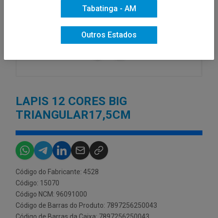
Tabatinga - AM
Outros Estados
LAPIS 12 CORES BIG
TRIANGULAR17,5CM
Código do Fabricante: 4528
Código: 15070
Código NCM: 96091000
Código de Barras do Produto: 7897256250043
Código de Barras da Caixa: 7897256250043