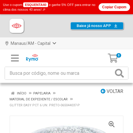
Use o cupom
ESQUENTA40
e ganhe 5% OFF para entrar no
Copiar Cupom
clima dos nossos 40 anos! 🎉
Baixe já nosso APP
Manaus/AM - Capital
0
VOLTAR
INÍCIO
PAPELARIA
MATERIAL DE EXPEDIENTE / ESCOLAR
GLITTER EASY PCT 6 UN: PRETO-065044037-P