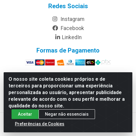
Redes Sociais
Instagram
Facebook
LinkedIn
Formas de Pagamento
O nosso site coleta cookies próprios e de
terceiros para proporcionar uma experiência
Rymo Imagem e Produtos Gráficos da Amazonia LTDA -
personalizada ao usuário, apresentar publicidade
Av. Ajuricaba, 379 - Cachoeirinha, Manaus/AM - CEP
relevante de acordo com o seu perfil e melhorar a
69065-110 - CNPJ 14.220.230.0001-70
qualidade do nosso site.
Aceitar
Negar não essenciais
Preferências de Cookies