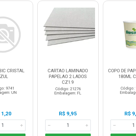
BIC CRISTAL
CARTAO LAMINADO
COPO DE PAP
ZUL
PAPELAO 2 LADOS
180ML C
CZ1.9
go: 9741
Código:
Código: 21276
agem: UN
Embalag
Embalagem: FL
 1,20
R$ 9,95
R$ 9