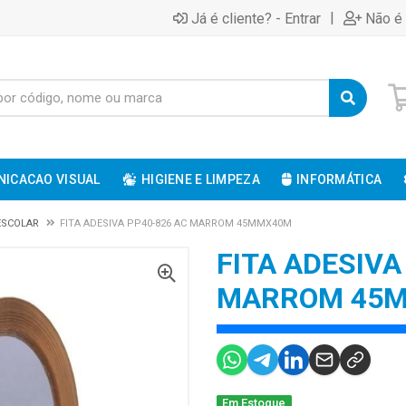
|
Já é cliente? - Entrar
Não é 
ICACAO VISUAL
HIGIENE E LIMPEZA
INFORMÁTICA
 ESCOLAR
FITA ADESIVA PP40-826 AC MARROM 45MMX40M
FITA ADESIVA
MARROM 45
Em Estoque