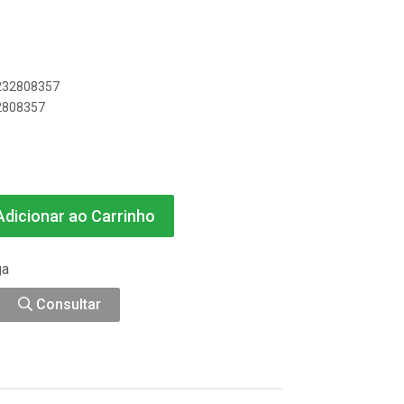
0232808357
32808357
dicionar ao Carrinho
ga
Consultar