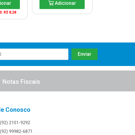
ionar
Adicionar
Adicio
0: R$ 8,28
A partir de 12: 
Notas Fiscais
le Conosco
(92) 2101-9292
(92) 99982-6871