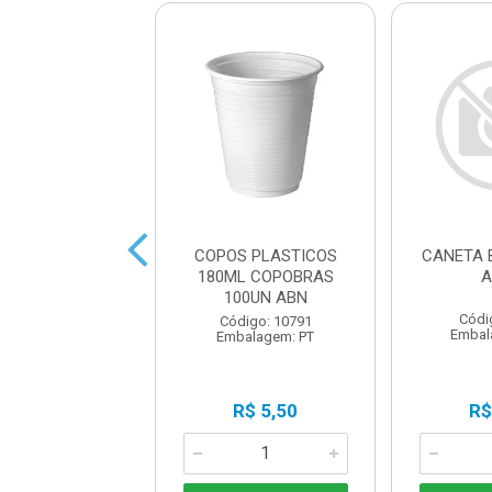
DOR RETROPRO.
COPOS PLASTICOS
CANETA 
.0MM AZUL
180ML COPOBRAS
A
100UN ABN
ódigo: 2239
Códi
Código: 10791
balagem: UN
Embal
Embalagem: PT
R$ 4,70
R$ 5,50
R$