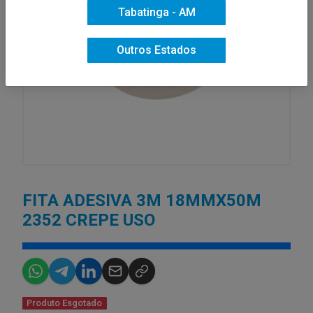
Tabatinga - AM
Outros Estados
FITA ADESIVA 3M 18MMX50M
2352 CREPE USO
Produto Esgotado