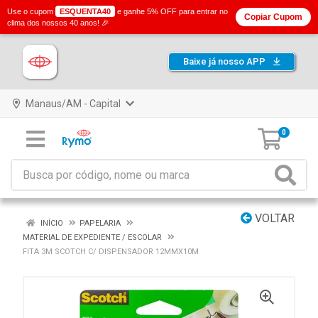
Use o cupom
ESQUENTA40
e ganhe 5% OFF para entrar no
Copiar Cupom
clima dos nossos 40 anos! 🎉
Baixe já nosso APP
Manaus/AM - Capital
0
VOLTAR
INÍCIO
PAPELARIA
MATERIAL DE EXPEDIENTE / ESCOLAR
FITA 3M SCOTCH C/ DISPENSADOR 12MMX10M