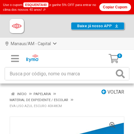
Use o cupom
ESQUENTA40
e ganhe 5% OFF para entrar no
Copiar Cupom
clima dos nossos 40 anos! 🎉
Baixe já nosso APP
Manaus/AM - Capital
0
VOLTAR
INÍCIO
PAPELARIA
MATERIAL DE EXPEDIENTE / ESCOLAR
EVA LISO AZUL ESCURO 40X48CM