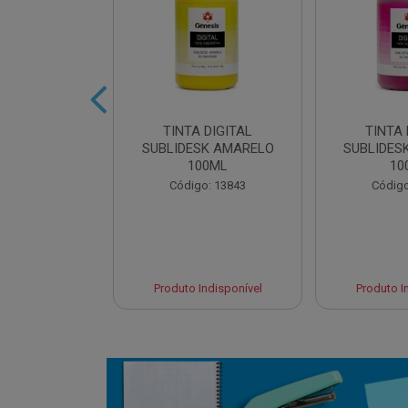
 DIGITAL
TINTA DIGITAL
TINTA 
 CYAN 100ML
SUBLIDESK AMARELO
SUBLIDES
100ML
10
o: 13845
Código: 13843
Código
 Esgotado
Produto Indisponível
Produto I