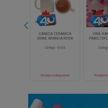
IDRO 460ML
CANECA CERAMICA
VINIL K
AT. LILAS
300ML BRANCA/ROSA
PINK0,15X1
o: 13961
Código: 12125
Código
Indisponível
Produto Indisponível
Produto I