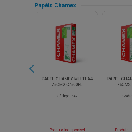
Papéis Chamex
AMEX SUPER
PAPEL CHAMEX MULTI A4
PAPEL CHAM
2 C/500FLS
75GM2 C/500FL
75GM2 
o: 16432
Código: 247
Códig
Indisponível
Produto Indisponível
Produto I