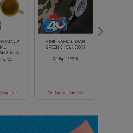
CERAMICA
VINIL KAMO URBAN
VINIL ULTR
0ML
GREEN 0,15X1,38XM
BLUE 0,10
AMARELA
Código: 15518
Código:
: 12126
disponível
Produto Indisponível
Produto Ind