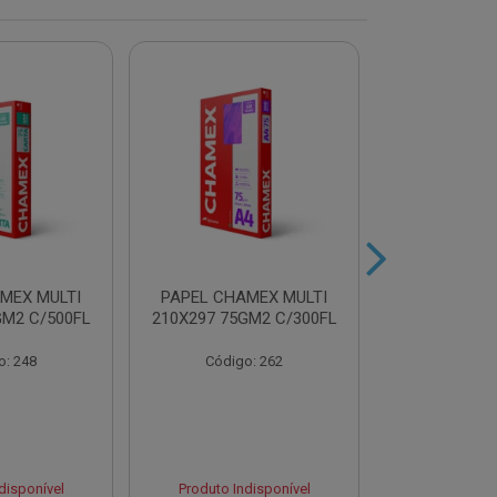
MEX MULTI
PAPEL CHAMEX MULTI
PAPEL CHA
GM2 C/500FL
210X297 75GM2 C/300FL
A4 75GM2 AZ
o: 248
Código: 262
Código
disponível
Produto Indisponível
Produto Ind