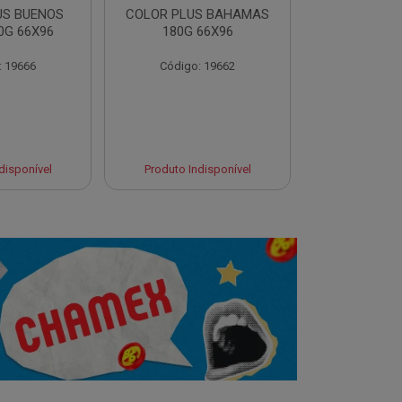
US BUENOS
COLOR PLUS BAHAMAS
COLOR PLU
0G 66X96
180G 66X96
180G 
: 19666
Código: 19662
Código:
Produto 
disponível
Produto Indisponível