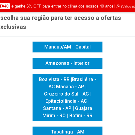
TA40
e ganhe 5% OFF para entrar no clima dos nossos 40 anos! 🎉
(Válido a
scolha sua região para ter acesso a ofertas
|
Já é cliente? - Entrar
Não é 
xclusivas
Manaus/AM - Capital
Amazonas - Interior
ICACAO VISUAL
HIGIENE E LIMPEZA
INFORMÁTICA
Boa vista - RR |Brasiléira -
AC Macapá - AP |
Cruzeiro do Sul - AC |
Epitaciolândia - AC |
Santana - AP | Guajara
Mirim - RO | Bofim - RR
Tabatinga - AM