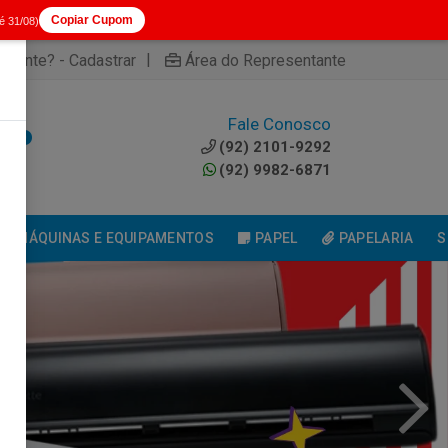
Copiar Cupom
té 31/08)
|
cliente? - Cadastrar
Área do Representante
Fale Conosco
0
(92) 2101-9292
(92) 9982-6871
MÁQUINAS E EQUIPAMENTOS
PAPEL
PAPELARIA
S