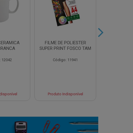
CERAMICA
FILME DE POLIESTER
AZULEJO BR
BRANCA
SUPER PRINT FOSCO TAM
P/SUBL
: 12042
Código: 11941
Código:
disponível
Produto Indisponível
Produto Ind