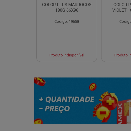
LUS CANCUN
COLOR PLUS MARROCOS
COLOR P
 66X96
180G 66X96
VIOLET 1
o: 19654
Código: 19658
Código
 Esgotado
Produto Indisponível
Produto I