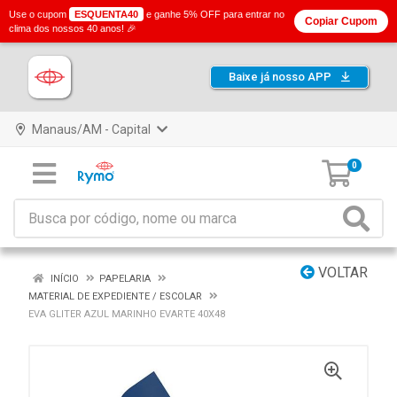
Use o cupom
ESQUENTA40
e ganhe 5% OFF para entrar no
Copiar Cupom
clima dos nossos 40 anos! 🎉
Baixe já nosso APP
Manaus/AM - Capital
0
VOLTAR
INÍCIO
PAPELARIA
MATERIAL DE EXPEDIENTE / ESCOLAR
EVA GLITER AZUL MARINHO EVARTE 40X48