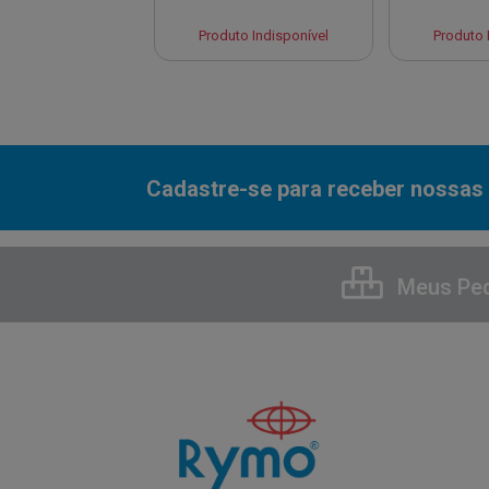
to Indisponível
Produto Indisponível
Produto 
Cadastre-se para receber nossas 
Meus Pe