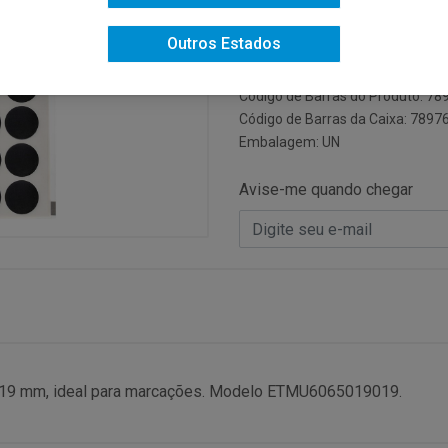
Código do Fabricante: ETMU606
Outros Estados
Código: 19488
Código NCM: 48219000
Código de Barras do Produto: 7
Código de Barras da Caixa: 789
Embalagem: UN
Avise-me quando chegar
 0,19 mm, ideal para marcações. Modelo ETMU6065019019.