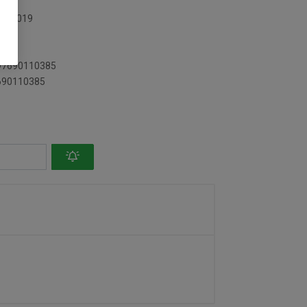
5019019
897690110385
7690110385