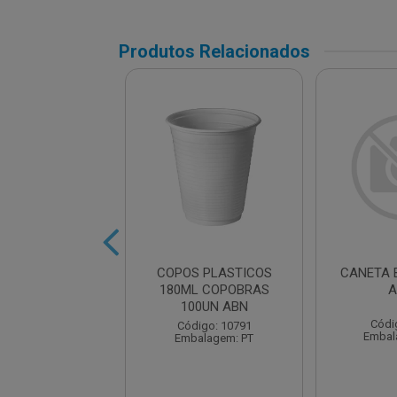
Produtos Relacionados
DOR RETROPRO.
COPOS PLASTICOS
CANETA 
.0MM AZUL
180ML COPOBRAS
A
100UN ABN
ódigo: 2239
Códi
Código: 10791
balagem: UN
Embal
Embalagem: PT