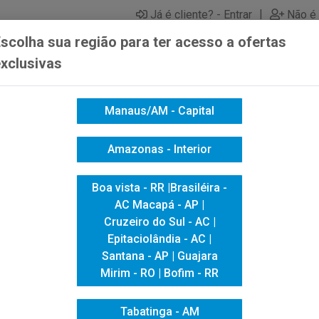
|
Já é cliente? - Entrar
Não é 
scolha sua região para ter acesso a ofertas
xclusivas
Manaus/AM - Capital
ICACAO VISUAL
HIGIENE E LIMPEZA
INFORMÁTICA
Amazonas - Interior
 ESCOLAR
ETIQUETA MULTIUSO PRETA REDONDA 0,19MM
Boa vista - RR |Brasiléira -
ETIQUETA MU
AC Macapá - AP |
Cruzeiro do Sul - AC |
REDONDA 0,
Epitaciolândia - AC |
Santana - AP | Guajara
Mirim - RO | Bofim - RR
Tabatinga - AM
Produto Esgotado