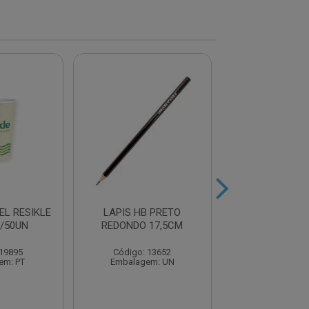
EL RESIKLE
LAPIS HB PRETO
MARCADOR RET
/50UN
REDONDO 17,5CM
2.0MM AZ
 19895
Código: 13652
Código: 22
em: PT
Embalagem: UN
Embalagem: