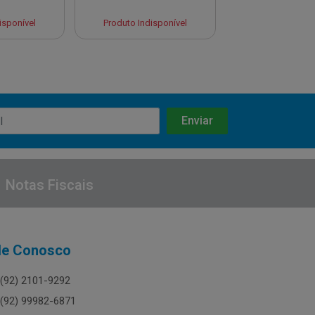
isponível
Produto Indisponível
Produto Indisp
Notas Fiscais
le Conosco
(92) 2101-9292
(92) 99982-6871