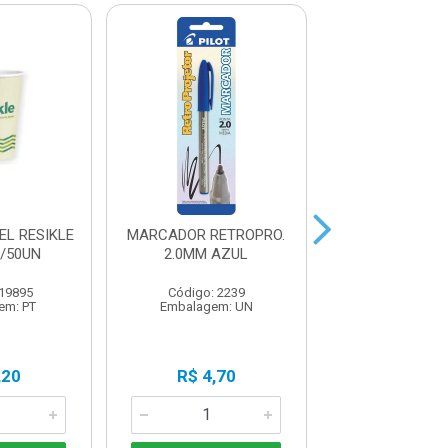
EL RESIKLE
MARCADOR RETROPRO.
LAPIS HB P
/50UN
2.0MM AZUL
REDONDO 17
 19895
Código: 2239
Código: 13
em: PT
Embalagem: UN
Embalagem:
,20
R$ 4,70
R$ 0,5