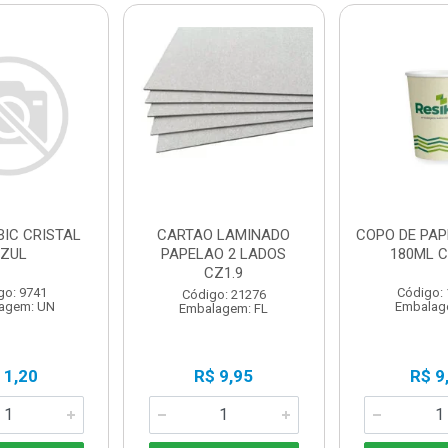
BIC CRISTAL
CARTAO LAMINADO
COPO DE PAP
ZUL
PAPELAO 2 LADOS
180ML C
CZ1.9
go: 9741
Código:
Código: 21276
agem: UN
Embalag
Embalagem: FL
 1,20
R$ 9,95
R$ 9