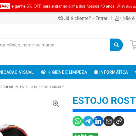
TA40
e ganhe 5% OFF para entrar no clima dos nossos 40 anos! 🎉
(Válido a
|
Já é cliente? - Entrar
Não é 
ICACAO VISUAL
HIGIENE E LIMPEZA
INFORMÁTICA
 ESCOLAR
ESTOJO ROSTINHO MICKEY
ESTOJO ROST
Em Estoque