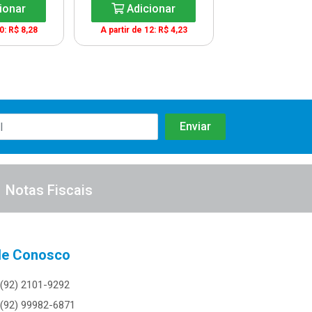
ionar
Adicionar
Adicio
0: R$ 8,28
A partir de 12: R$ 4,23
Notas Fiscais
le Conosco
(92) 2101-9292
(92) 99982-6871