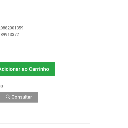
020882001359
8689913372
dicionar ao Carrinho
ga
Consultar