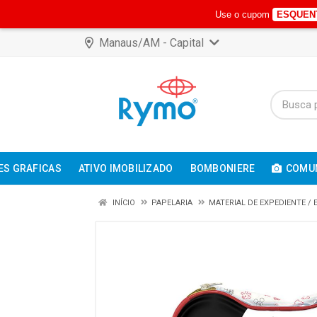
Use o cupom
ESQUEN
Manaus/AM - Capital
ES GRAFICAS
ATIVO IMOBILIZADO
BOMBONIERE
COMUN
INÍCIO
PAPELARIA
MATERIAL DE EXPEDIENTE /