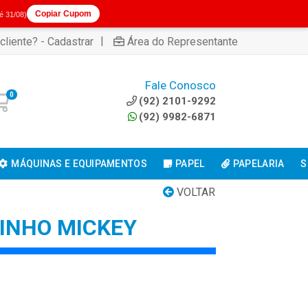
Copiar Cupom
té 31/08)
|
cliente? - Cadastrar
Área do Representante
Fale Conosco
0
(92) 2101-9292
(92) 9982-6871
MÁQUINAS E EQUIPAMENTOS
PAPEL
PAPELARIA
S
VOLTAR
INHO MICKEY