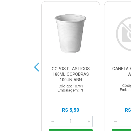
IS HB PRETO
COPOS PLASTICOS
CANETA 
ONDO 17,5CM
180ML COPOBRAS
A
100UN ABN
digo: 13652
Códi
Código: 10791
balagem: UN
Embal
Embalagem: PT
R$ 0,50
R$ 5,50
R$