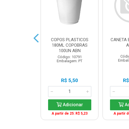
DOR RETROPRO.
COPOS PLASTICOS
CANETA 
.0MM AZUL
180ML COPOBRAS
A
100UN ABN
ódigo: 2239
Códi
Código: 10791
balagem: UN
Embal
Embalagem: PT
R$ 4,70
R$ 5,50
R$
Adicionar
Adicionar
Ad
ir de 12: R$ 4,23
A partir de 25: R$ 5,23
A partir 