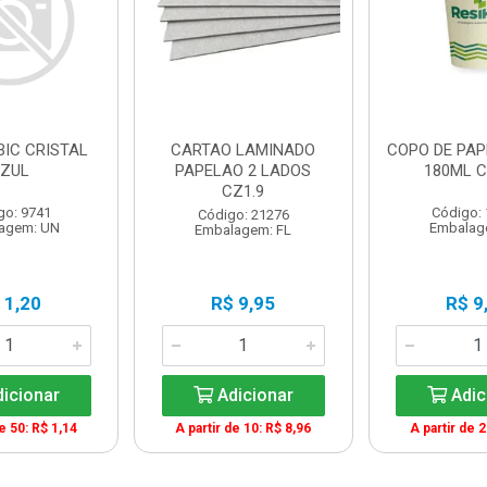
BIC CRISTAL
CARTAO LAMINADO
COPO DE PAP
ZUL
PAPELAO 2 LADOS
180ML C
CZ1.9
go: 9741
Código:
Código: 21276
agem: UN
Embalag
Embalagem: FL
 1,20
R$ 9,95
R$ 9
icionar
Adicionar
Adic
de 50: R$ 1,14
A partir de 10: R$ 8,96
A partir de 2