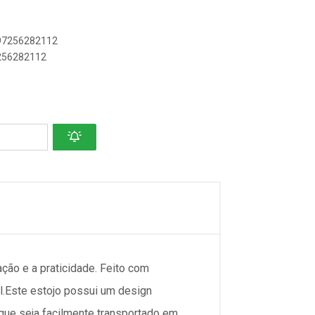
897256282112
7256282112
ção e a praticidade. Feito com
til.Este estojo possui um design
que seja facilmente transportado em