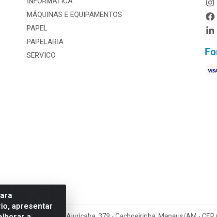
INFORMÁTICA
MÁQUINAS E EQUIPAMENTOS
PAPEL
PAPELARIA
Fo
SERVICO
para
io, apresentar
elhorar a
Amazonia LTDA - Av. Ajuricaba, 379 - Cachoeirinha, Manaus/AM - CEP