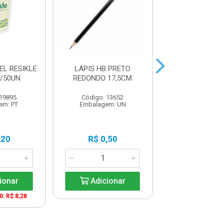
EL RESIKLE
LAPIS HB PRETO
MARCADOR RET
/50UN
REDONDO 17,5CM
2.0MM AZ
 19895
Código: 13652
Código: 22
em: PT
Embalagem: UN
Embalagem:
,20
R$ 0,50
R$ 4,7
ionar
Adicionar
Adicio
0: R$ 8,28
A partir de 12: 