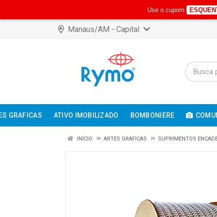
Use o cupom
ESQUEN
Manaus/AM - Capital
ES GRAFICAS
ATIVO IMOBILIZADO
BOMBONIERE
COMUN
INÍCIO
ARTES GRAFICAS
SUPRIMENTOS ENCADE