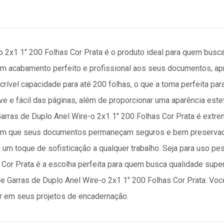
o 2x1 1" 200 Folhas Cor Prata é o produto ideal para quem busc
m acabamento perfeito e profissional aos seus documentos, apr
rível capacidade para até 200 folhas, o que a torna perfeita par
e e fácil das páginas, além de proporcionar uma aparência est
 Garras de Duplo Anel Wire-o 2x1 1" 200 Folhas Cor Prata é extre
ssim que seus documentos permaneçam seguros e bem preservad
 um toque de sofisticação a qualquer trabalho. Seja para uso pes
 Cor Prata é a escolha perfeita para quem busca qualidade supe
de Garras de Duplo Anel Wire-o 2x1 1" 200 Folhas Cor Prata. Vo
r em seus projetos de encadernação.