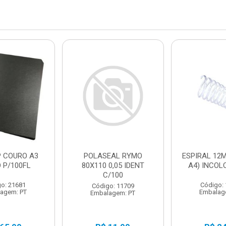
P COURO A3
POLASEAL RYMO
ESPIRAL 12M
 P/100FL
80X110 0,05 IDENT
A4) INCOL
C/100
o: 21681
Código:
Código: 11709
agem: PT
Embalag
Embalagem: PT