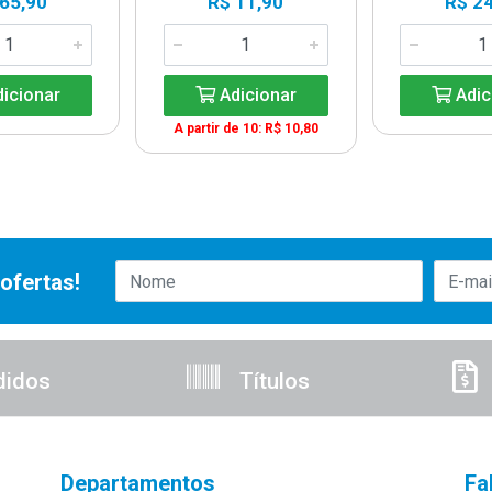
 65,90
R$ 11,90
R$ 24
icionar
Adicionar
Adic
A partir de 10: R$ 10,80
ofertas!
didos
Títulos
Departamentos
Fa