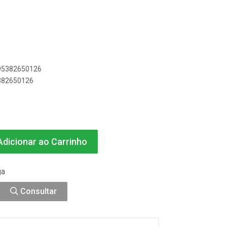
895382650126
5382650126
dicionar ao Carrinho
ga
Consultar