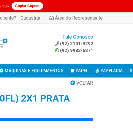
Copiar Cupom
té 31/08)
|
cliente? - Cadastrar
Área do Representante
Fale Conosco
0
(92) 2101-9292
(92) 9982-6871
MÁQUINAS E EQUIPAMENTOS
PAPEL
PAPELARIA
S
VOLTAR
00FL) 2X1 PRATA