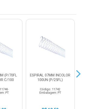
M (P/70FL
ESPIRAL 07MM INCOLOR
ESPIRAL 14MM
OR C/100
100UN (P/25FL)
100UN (P/ 85 
 11746
Código: 11742
Código: 15
em: PT
Embalagem: PT
Embalagem: