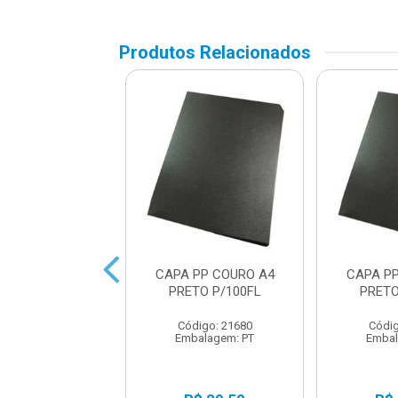
Produtos Relacionados
AL 14MM PRETO
CAPA PP COURO A4
CAPA P
(P/ 85 FOLHAS)
PRETO P/100FL
PRETO
digo: 15781
Código: 21680
Códig
balagem: PT
Embalagem: PT
Embal