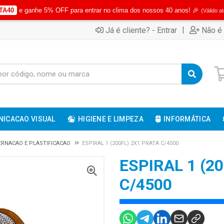
TA40
e ganhe 5% OFF para entrar no clima dos nossos 40 anos! 🎉
(Válido a
|
Já é cliente? - Entrar
Não é 
ICACAO VISUAL
HIGIENE E LIMPEZA
INFORMÁTICA
RNACAO E PLASTIFICACAO
ESPIRAL 1 (200FL) 2X1 PRATA C/4500
ESPIRAL 1 (2
C/4500