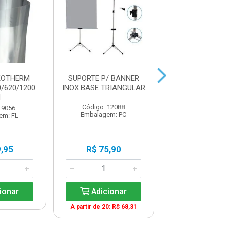
KOTHERM
SUPORTE P/ BANNER
COLA BASTA
0/620/1200
INOX BASE TRIANGULAR
LEOLEO
H
Código: 12088
Código: 22
 9056
Embalagem: PC
Embalagem:
em: FL
,95
R$ 75,90
R$ 1,9
ionar
Adicionar
Adicio
A partir de 20: R$ 68,31