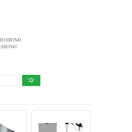
00013307541
013307541