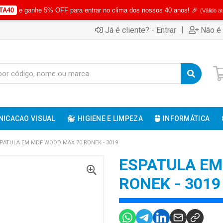
TA40
e ganhe 5% OFF para entrar no clima dos nossos 40 anos! 🎉
(Válido a
|
Já é cliente? - Entrar
Não é 
ICACAO VISUAL
HIGIENE E LIMPEZA
INFORMÁTICA
PATULA EM MDF WOOD MAX 70 RONEK - 3019
ESPATULA EM
RONEK - 3019