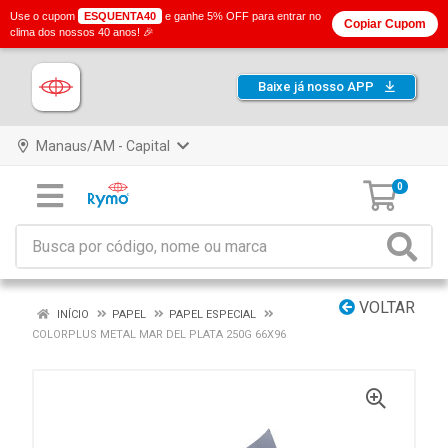
Use o cupom
ESQUENTA40
e ganhe 5% OFF para entrar no
Copiar Cupom
clima dos nossos 40 anos! 🎉
Baixe já nosso APP
Manaus/AM - Capital
0
VOLTAR
INÍCIO
PAPEL
PAPEL ESPECIAL
COLORPLUS METAL MAR DEL PLATA 250G 66X96