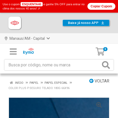
Use o cupom
ESQUENTA40
e ganhe 5% OFF para entrar no
Copiar Cupom
clima dos nossos 40 anos! 🎉
Baixe já nosso APP
Manaus/AM - Capital
0
VOLTAR
INÍCIO
PAPEL
PAPEL ESPECIAL
COLOR PLUS P.SEGURO TELADO 180G 66X96