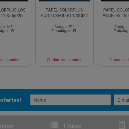
LORPLUS LOS
PAPEL COLORPLUS
PAPEL COLO
 120G 66X96
PORTO SEGURO 120GM2
ANGELES 180
go: 643
Código: 521
Código:
agem: FL
Embalagem: FL
Embalag
Indisponível
Produto Indisponível
Produto Ind
ofertas!
didos
Títulos