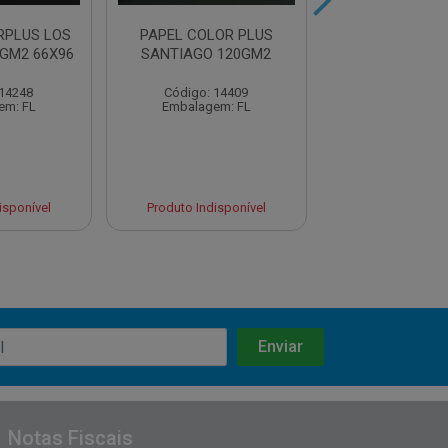
RPLUS LOS
PAPEL COLOR PLUS
PAPEL COLO
GM2 66X96
SANTIAGO 120GM2
VERONA 12
C/200F
 14248
Código: 14409
Código: 18
em: FL
Embalagem: FL
Embalagem:
isponível
Produto Indisponível
Produto Indisp
Notas Fiscais