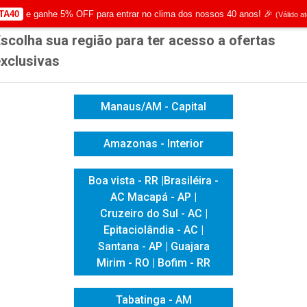
TA40
e ganhe 5% OFF para entrar no clima dos nossos 40 anos! 🎉
(Válido a
scolha sua região para ter acesso a ofertas
|
Já é cliente? - Entrar
Não é 
xclusivas
Manaus/AM - Capital
Amazonas - Interior
ICACAO VISUAL
HIGIENE E LIMPEZA
INFORMÁTICA
Boa vista - RR |Brasiléira -
AC Macapá - AP |
 MARKATTO CONCETTO AVORIO 250G
Cruzeiro do Sul - AC |
COLOR PLUS
Epitaciolândia - AC |
Santana - AP | Guajara
CONCETTO AV
Mirim - RO | Bofim - RR
Tabatinga - AM