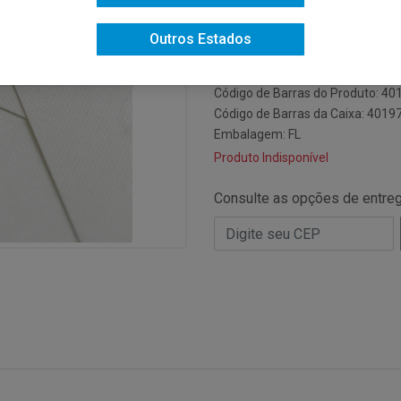
Código do Fabricante: 20000000
Outros Estados
Código: 19725
Código NCM: 48089000
Código de Barras do Produto: 4
Código de Barras da Caixa: 401
Embalagem: FL
Produto Indisponível
Consulte as opções de entre