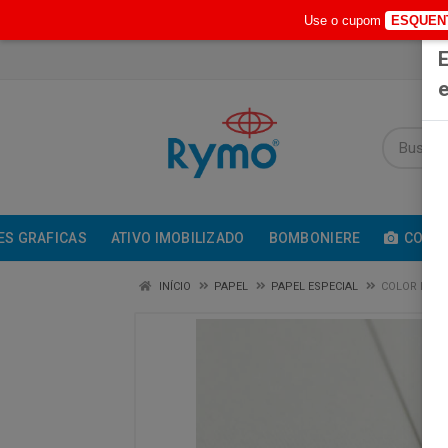
Use o cupom
ESQUEN
E
e
ES GRAFICAS
ATIVO IMOBILIZADO
BOMBONIERE
COMUN
INÍCIO
PAPEL
PAPEL ESPECIAL
COLOR PLUS