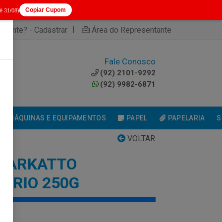
Copiar Cupom
té 31/08)
|
cliente? - Cadastrar
Área do Representante
Fale Conosco
0
(92) 2101-9292
(92) 9982-6871
MÁQUINAS E EQUIPAMENTOS
PAPEL
PAPELARIA
S
VOLTAR
 MARKATTO
ORIO 250G