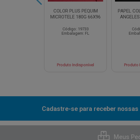
L COLORPLUS
COLOR PLUS PEQUIM
PAPEL CO
ONA 120GM2
MICROTELE 180G 66X96
ANGELES
C/200FL
Código: 19733
Códi
digo: 18483
Embalagem: FL
Embal
balagem: FL
to Indisponível
Produto Indisponível
Produto 
Cadastre-se para receber nossas 
Meus Pe