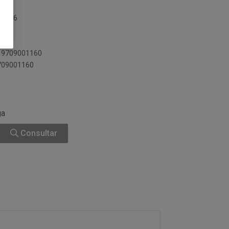
00196
019709001160
9709001160
ga
Consultar