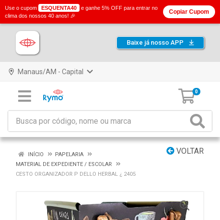
Use o cupom
ESQUENTA40
e ganhe 5% OFF para entrar no
Copiar Cupom
clima dos nossos 40 anos! 🎉
Baixe já nosso APP
Manaus/AM - Capital
0
VOLTAR
INÍCIO
PAPELARIA
MATERIAL DE EXPEDIENTE / ESCOLAR
CESTO ORGANIZADOR P DELLO HERBAL ¿ 2405