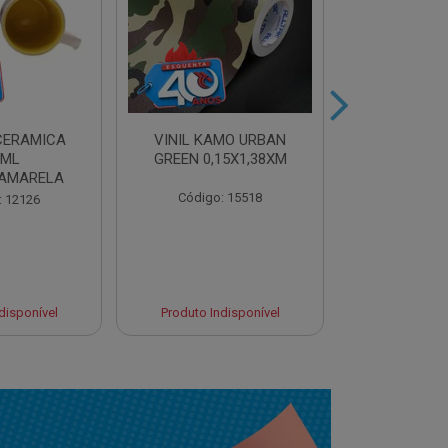
CERAMICA
VINIL KAMO URBAN
VINIL ULTR
0ML
GREEN 0,15X1,38XM
BLUE 0,10
AMARELA
Código: 15518
Código:
: 12126
disponível
Produto Indisponível
Produto Ind