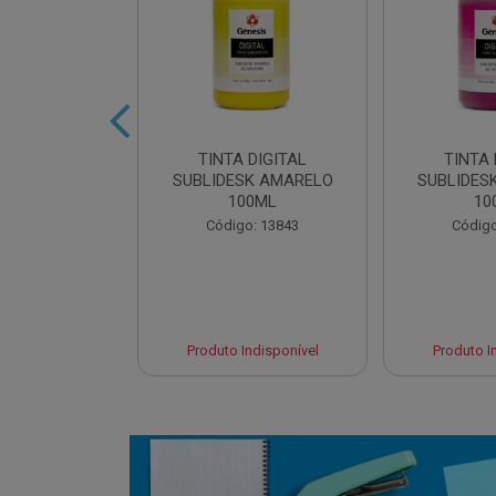
 DIGITAL
TINTA DIGITAL
TINTA 
 CYAN 100ML
SUBLIDESK AMARELO
SUBLIDES
100ML
10
o: 13845
Código: 13843
Código
 Esgotado
Produto Indisponível
Produto I