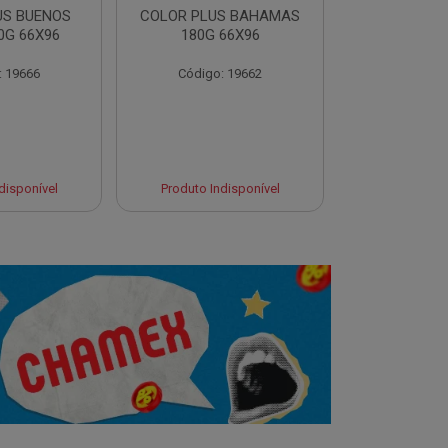
US BUENOS
COLOR PLUS BAHAMAS
COLOR PLU
0G 66X96
180G 66X96
180G 
: 19666
Código: 19662
Código:
Produto 
disponível
Produto Indisponível