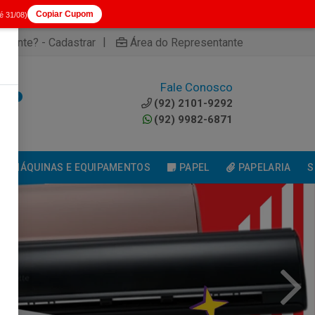
Copiar Cupom
té 31/08)
|
cliente? - Cadastrar
Área do Representante
Fale Conosco
0
(92) 2101-9292
(92) 9982-6871
MÁQUINAS E EQUIPAMENTOS
PAPEL
PAPELARIA
S