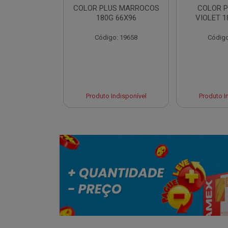
LUS CANCUN
COLOR PLUS MARROCOS
COLOR P
 66X96
180G 66X96
VIOLET 1
o: 19654
Código: 19658
Código
 Esgotado
Produto Indisponível
Produto I