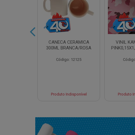
IDRO 460ML
CANECA CERAMICA
VINIL K
AT. LILAS
300ML BRANCA/ROSA
PINK0,15X1
o: 13961
Código: 12125
Código
Indisponível
Produto Indisponível
Produto I