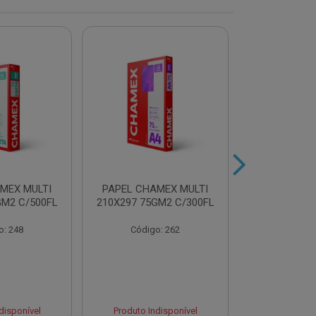
MEX MULTI
PAPEL CHAMEX MULTI
PAPEL CHA
GM2 C/500FL
210X297 75GM2 C/300FL
A4 75GM2 AZ
o: 248
Código: 262
Código
disponível
Produto Indisponível
Produto Ind