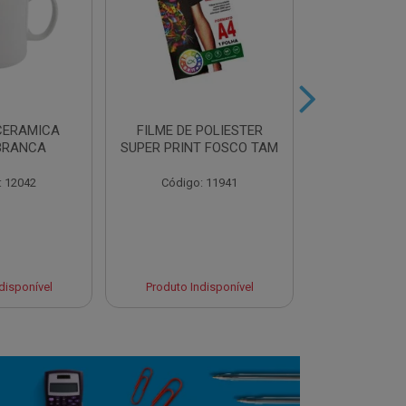
CERAMICA
FILME DE POLIESTER
AZULEJO BR
BRANCA
SUPER PRINT FOSCO TAM
P/SUBL
: 12042
Código: 11941
Código:
disponível
Produto Indisponível
Produto Ind