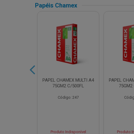
Papéis Chamex
AMEX SUPER
PAPEL CHAMEX MULTI A4
PAPEL CHAM
2 C/500FLS
75GM2 C/500FL
75GM2 
o: 16432
Código: 247
Códig
Indisponível
Produto Indisponível
Produto I