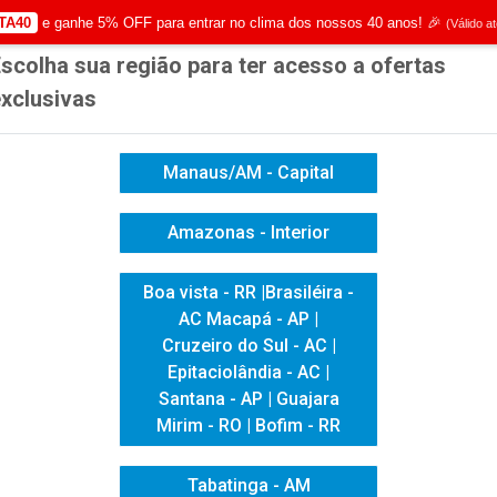
TA40
e ganhe 5% OFF para entrar no clima dos nossos 40 anos! 🎉
(Válido a
scolha sua região para ter acesso a ofertas
|
Já é cliente? - Entrar
Não é 
xclusivas
Manaus/AM - Capital
Amazonas - Interior
ICACAO VISUAL
HIGIENE E LIMPEZA
INFORMÁTICA
Boa vista - RR |Brasiléira -
AC Macapá - AP |
Cruzeiro do Sul - AC |
Epitaciolândia - AC |
Santana - AP | Guajara
Mirim - RO | Bofim - RR
Tabatinga - AM