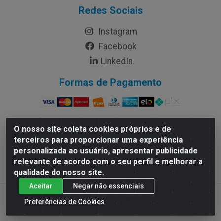
Redes Sociais
Instagram
Facebook
LinkedIn
Formas de Pagamento
O nosso site coleta cookies próprios e de
terceiros para proporcionar uma experiência
Rymo Imagem e Produtos Gráficos da Amazonia LTDA -
personalizada ao usuário, apresentar publicidade
Av. Ajuricaba, 379 - Cachoeirinha, Manaus/AM - CEP
relevante de acordo com o seu perfil e melhorar a
69065-110 - CNPJ 14.220.230.0001-70
qualidade do nosso site.
Aceitar
Negar não essenciais
Preferências de Cookies