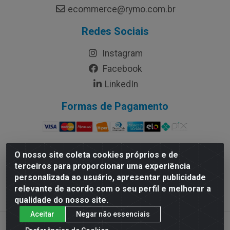
ecommerce@rymo.com.br
Redes Sociais
Instagram
Facebook
LinkedIn
Formas de Pagamento
O nosso site coleta cookies próprios e de
terceiros para proporcionar uma experiência
Rymo Imagem e Produtos Gráficos da Amazonia LTDA -
personalizada ao usuário, apresentar publicidade
Av. Ajuricaba, 379 - Cachoeirinha, Manaus/AM - CEP
relevante de acordo com o seu perfil e melhorar a
69065-110 - CNPJ 14.220.230.0001-70
qualidade do nosso site.
Aceitar
Negar não essenciais