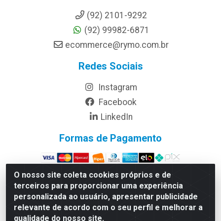
(92) 2101-9292
(92) 99982-6871
ecommerce@rymo.com.br
Redes Sociais
Instagram
Facebook
LinkedIn
Formas de Pagamento
O nosso site coleta cookies próprios e de
terceiros para proporcionar uma experiência
personalizada ao usuário, apresentar publicidade
Rymo Imagem e Produtos Gráficos da Amazonia LTDA -
Av. Ajuricaba, 379 - Cachoeirinha, Manaus/AM - CEP
relevante de acordo com o seu perfil e melhorar a
69065-110 - CNPJ 14.220.230.0001-70
qualidade do nosso site.