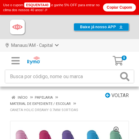
Use o cupom
ESQUENTA40
e ganhe 5% OFF para entrar no
Copiar Cupom
clima dos nossos 40 anos! 🎉
Baixe já nosso APP
Manaus/AM - Capital
0
VOLTAR
INÍCIO
PAPELARIA
MATERIAL DE EXPEDIENTE / ESCOLAR
CANETA HOLIC DREAMY 0.7MM SORTIDAS