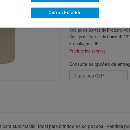
Código do Fabricante: 095507
Outros Estados
Código: 13965
Código NCM: 70133700
Código de Barras do Produto: 4
Código de Barras da Caixa: 401
Embalagem: UN
Produto Indisponível
Consulte as opções de entre
 para sublimação. Ideal para brindes e uso pessoal. Vendida po