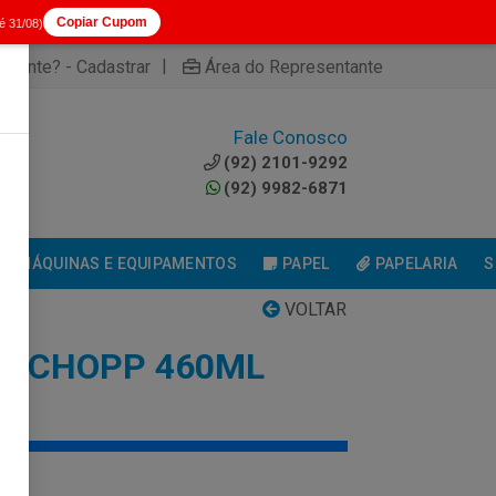
Copiar Cupom
té 31/08)
|
cliente? - Cadastrar
Área do Representante
Fale Conosco
0
(92) 2101-9292
(92) 9982-6871
MÁQUINAS E EQUIPAMENTOS
PAPEL
PAPELARIA
S
VOLTAR
O CHOPP 460ML
AO