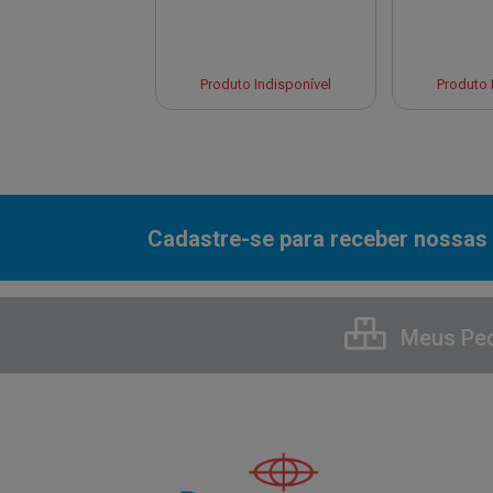
to Indisponível
Produto Indisponível
Produto 
Cadastre-se para receber nossas 
Meus Pe