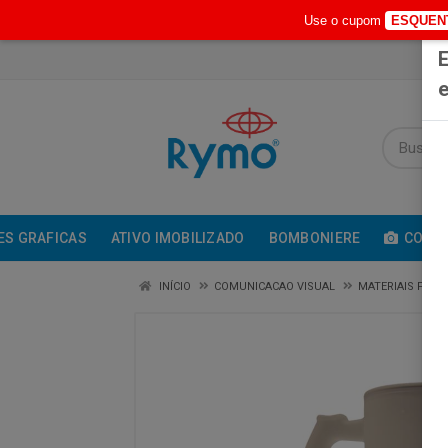
Use o cupom
ESQUEN
E
e
ES GRAFICAS
ATIVO IMOBILIZADO
BOMBONIERE
COMUN
INÍCIO
COMUNICACAO VISUAL
MATERIAIS P/ S