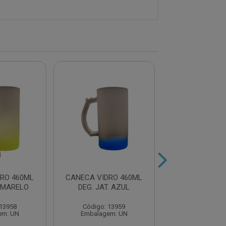
RO 460ML
CANECA VIDRO 460ML
CANECA VIDRO
 AMARELO
DEG. JAT. AZUL
DEG. JAT. L
 13958
Código: 13959
Código: 13
em: UN
Embalagem: UN
Embalagem: