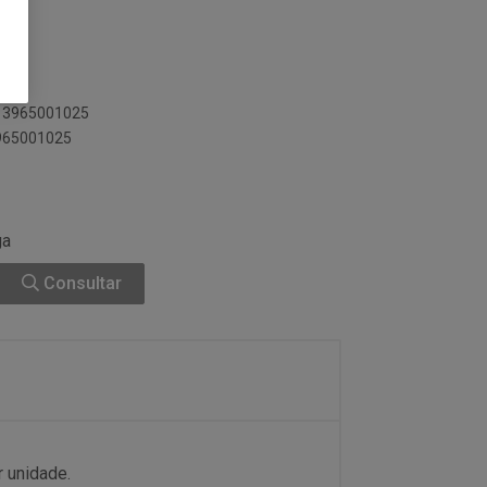
013965001025
3965001025
ga
Consultar
r unidade.