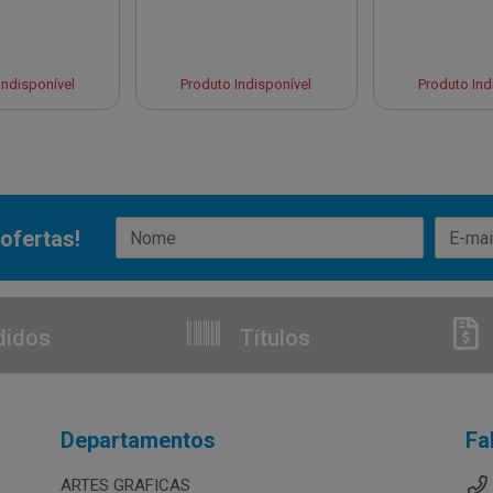
Indisponível
Produto Indisponível
Produto Ind
ofertas!
didos
Títulos
Departamentos
Fa
ARTES GRAFICAS