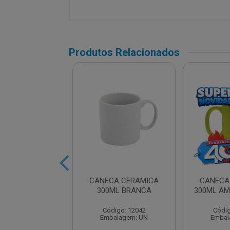
Produtos Relacionados
A VIDRO 460ML
CANECA CERAMICA
CANECA
JAT. LARANJA
300ML BRANCA
300ML AM
digo: 13960
Código: 12042
Códig
balagem: UN
Embalagem: UN
Embal