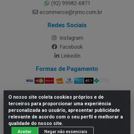
(92) 99982-6871
ecommerce@rymo.com.br
Redes Sociais
Instagram
Facebook
LinkedIn
Formas de Pagamento
O nosso site coleta cookies próprios e de
terceiros para proporcionar uma experiência
Rymo Imagem e Produtos Gráficos da Amazonia LTDA -
personalizada ao usuário, apresentar publicidade
Av. Ajuricaba, 379 - Cachoeirinha, Manaus/AM - CEP
relevante de acordo com o seu perfil e melhorar a
69065-110 - CNPJ 14.220.230.0001-70
qualidade do nosso site.
Aceitar
Negar não essenciais