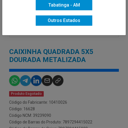
Tabatinga - AM
Outros Estados
CAIXINHA QUADRADA 5X5
DOURADA METALIZADA
Produto Esgotado
Código do Fabricante: 10410026
Código: 16628
Código NCM: 39239090
Código de Barras do Produto: 7897294415022