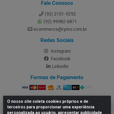
Fale Conosco
(92) 2101-9292
(92) 99982-6871
ecommerce@rymo.com.br
Redes Sociais
Instagram
Facebook
LinkedIn
Formas de Pagamento
O nosso site coleta cookies próprios e de
terceiros para proporcionar uma experiência
Rymo Imagem e Produtos Gráficos da Amazonia LTDA -
personalizada ao usuário, apresentar publicidade
Av. Ajuricaba, 379 - Cachoeirinha, Manaus/AM - CEP