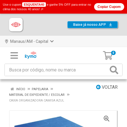
Use o cupom
ESQUENTA40
e ganhe 5% OFF para entrar no
Copiar Cupom
clima dos nossos 40 anos! 🎉
Baixe já nosso APP
Manaus/AM - Capital
0
VOLTAR
INÍCIO
PAPELARIA
MATERIAL DE EXPEDIENTE / ESCOLAR
CAIXA ORGANIZADORA CAMISA AZUL