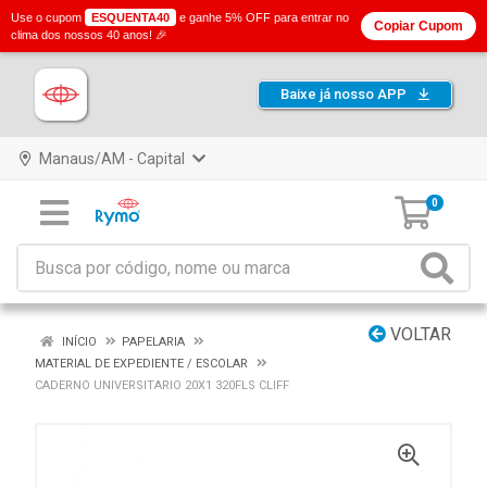
Use o cupom
ESQUENTA40
e ganhe 5% OFF para entrar no
Copiar Cupom
clima dos nossos 40 anos! 🎉
Baixe já nosso APP
Manaus/AM - Capital
0
VOLTAR
INÍCIO
PAPELARIA
MATERIAL DE EXPEDIENTE / ESCOLAR
CADERNO UNIVERSITARIO 20X1 320FLS CLIFF