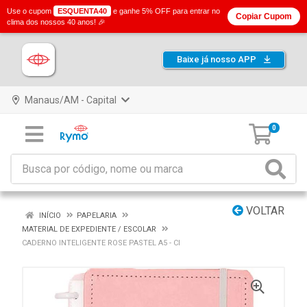
Use o cupom
ESQUENTA40
e ganhe 5% OFF para entrar no
Copiar Cupom
clima dos nossos 40 anos! 🎉
Baixe já nosso APP
Manaus/AM - Capital
0
VOLTAR
INÍCIO
PAPELARIA
MATERIAL DE EXPEDIENTE / ESCOLAR
CADERNO INTELIGENTE ROSE PASTEL A5 - CI