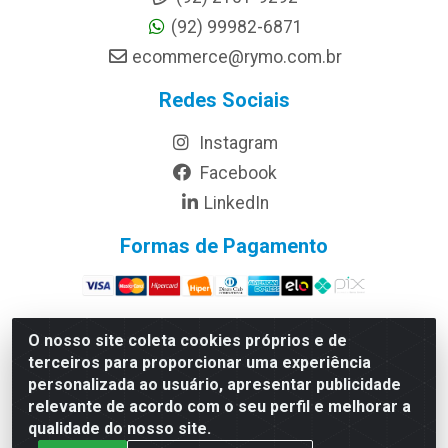
(92) 99982-6871
ecommerce@rymo.com.br
Redes Sociais
Instagram
Facebook
LinkedIn
Formas de Pagamento
O nosso site coleta cookies próprios e de
terceiros para proporcionar uma experiência
Rymo Imagem e Produtos Gráficos da Amazonia LTDA -
personalizada ao usuário, apresentar publicidade
Av. Ajuricaba, 379 - Cachoeirinha, Manaus/AM - CEP
relevante de acordo com o seu perfil e melhorar a
69065-110 - CNPJ 14.220.230.0001-70
qualidade do nosso site.