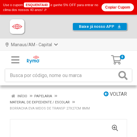
Use o cupom
ESQUENTA40
e ganhe 5% OFF para entrar no
Copiar Cupom
clima dos nossos 40 anos! 🎉
Baixe já nosso APP
Manaus/AM - Capital
0
VOLTAR
INÍCIO
PAPELARIA
MATERIAL DE EXPEDIENTE / ESCOLAR
BORRACHA EVA MEIOS DE TRANSP 27X27CM 8MM