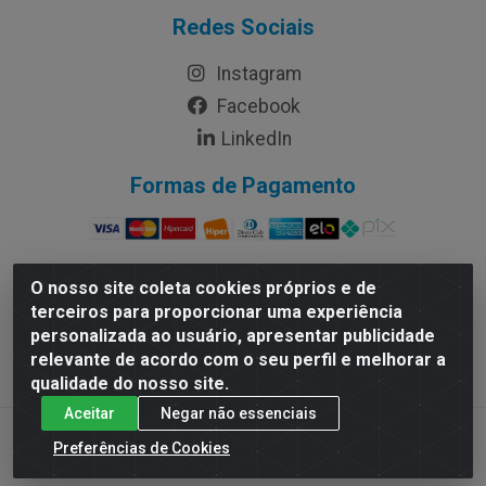
Redes Sociais
Instagram
Facebook
LinkedIn
Formas de Pagamento
O nosso site coleta cookies próprios e de
terceiros para proporcionar uma experiência
Rymo Imagem e Produtos Gráficos da Amazonia LTDA -
personalizada ao usuário, apresentar publicidade
Av. Ajuricaba, 379 - Cachoeirinha, Manaus/AM - CEP
relevante de acordo com o seu perfil e melhorar a
69065-110 - CNPJ 14.220.230.0001-70
qualidade do nosso site.
Aceitar
Negar não essenciais
Preferências de Cookies