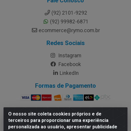
Fale Conosco
(92) 2101-9292
(92) 99982-6871
ecommerce@rymo.com.br
Redes Sociais
Instagram
Facebook
LinkedIn
Formas de Pagamento
O nosso site coleta cookies próprios e de
terceiros para proporcionar uma experiência
Rymo Imagem e Produtos Gráficos da Amazonia LTDA - Av.
personalizada ao usuário, apresentar publicidade
Ajuricaba, 379 - Cachoeirinha, Manaus/AM - CEP 69065-110 -