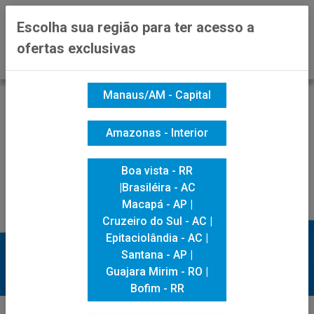
0
Escolha sua região para ter acesso a
ofertas exclusivas
Manaus/AM - Capital
Amazonas - Interior
Boa vista - RR
|Brasiléira - AC
Macapá - AP |
Cruzeiro do Sul - AC |
Epitaciolândia - AC |
Santana - AP |
Guajara Mirim - RO |
Bofim - RR