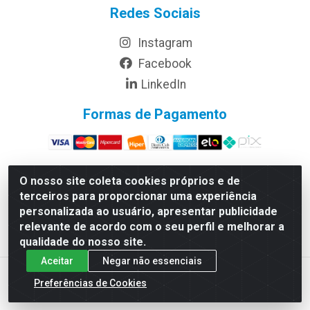
Redes Sociais
Instagram
Facebook
LinkedIn
Formas de Pagamento
O nosso site coleta cookies próprios e de
terceiros para proporcionar uma experiência
Rymo Imagem e Produtos Gráficos da Amazonia LTDA - Av.
personalizada ao usuário, apresentar publicidade
Ajuricaba, 379 - Cachoeirinha, Manaus/AM - CEP 69065-110 -
relevante de acordo com o seu perfil e melhorar a
CNPJ 14.220.230.0001-70
qualidade do nosso site.
Aceitar
Negar não essenciais
Preferências de Cookies