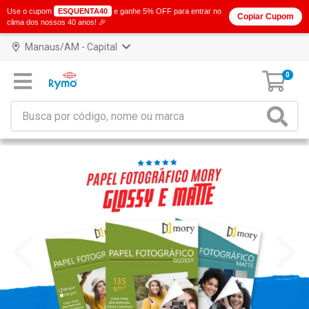
Use o cupom
ESQUENTA40
e ganhe 5% OFF para entrar no
Copiar Cupom
clima dos nossos 40 anos! 🎉
Manaus/AM - Capital
0