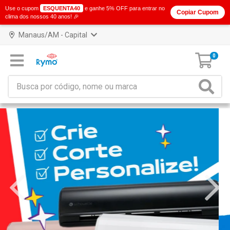
Use o cupom
ESQUENTA40
e ganhe 5% OFF para entrar no
Copiar Cupom
clima dos nossos 40 anos! 🎉
Manaus/AM - Capital
0