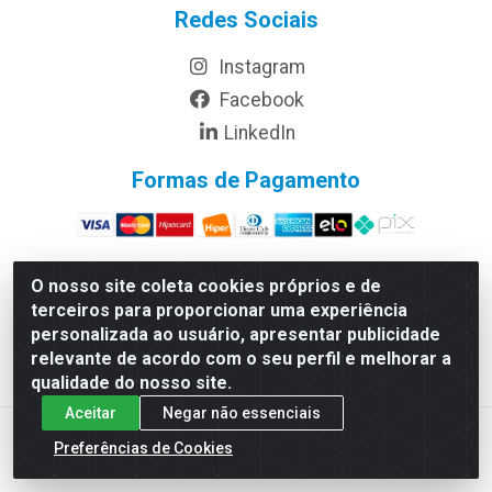
Redes Sociais
Instagram
Facebook
LinkedIn
Formas de Pagamento
O nosso site coleta cookies próprios e de
terceiros para proporcionar uma experiência
Rymo Imagem e Produtos Gráficos da Amazonia LTDA - Av.
personalizada ao usuário, apresentar publicidade
Ajuricaba, 379 - Cachoeirinha, Manaus/AM - CEP 69065-110 -
relevante de acordo com o seu perfil e melhorar a
CNPJ 14.220.230.0001-70
qualidade do nosso site.
Aceitar
Negar não essenciais
Preferências de Cookies