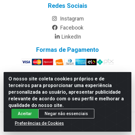
Redes Sociais
Instagram
Facebook
LinkedIn
Formas de Pagamento
O nosso site coleta cookies próprios e de
terceiros para proporcionar uma experiência
Rymo Imagem e Produtos Gráficos da Amazonia LTDA - Av.
personalizada ao usuário, apresentar publicidade
Ajuricaba, 379 - Cachoeirinha, Manaus/AM - CEP 69065-110 -
relevante de acordo com o seu perfil e melhorar a
CNPJ 14.220.230.0001-70
qualidade do nosso site.
Aceitar
Negar não essenciais
Preferências de Cookies