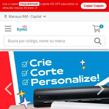
Use o cupom
ESQUENTA40
e ganhe 5% OFF para entrar no
Copiar Cupom
clima dos nossos 40 anos! 🎉
Manaus/AM - Capital
0