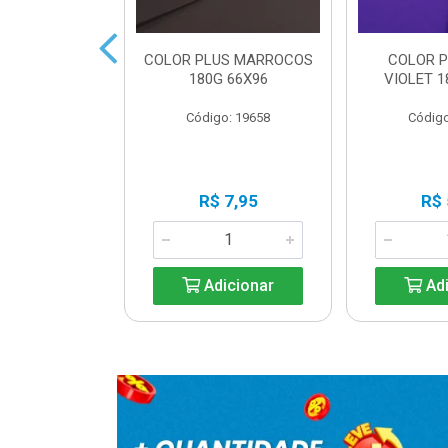
LUS CANCUN
COLOR PLUS MARROCOS
COLOR P
 66X96
180G 66X96
VIOLET 1
o: 19654
Código: 19658
Código
 Esgotado
R$ 7,95
R$ 
ise-me
Adicionar
Adi