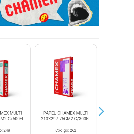
MEX MULTI
PAPEL CHAMEX MULTI
PAPEL CHA
GM2 C/500FL
210X297 75GM2 C/300FL
A4 75GM2 AZ
o: 248
Código: 262
Código