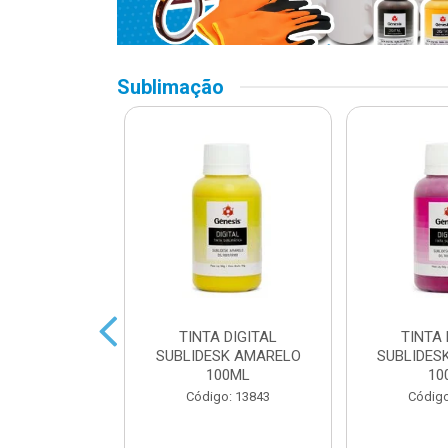
Sublimação
 DIGITAL
TINTA DIGITAL
TINTA 
 CYAN 100ML
SUBLIDESK AMARELO
SUBLIDES
100ML
10
o: 13845
Código: 13843
Código
 Esgotado