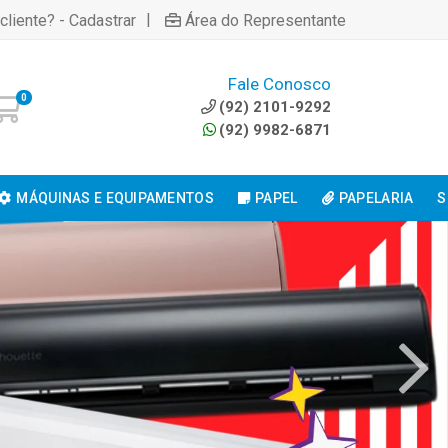
|
cliente? - Cadastrar
Área do Representante
Fale Conosco
0
(92) 2101-9292
(92) 9982-6871
MÁQUINAS E EQUIPAMENTOS
PAPEL
PAPELARIA
S