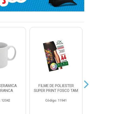
CERAMICA
FILME DE POLIESTER
AZULEJO BR
BRANCA
SUPER PRINT FOSCO TAM
P/SUBL
: 12042
Código: 11941
Código: