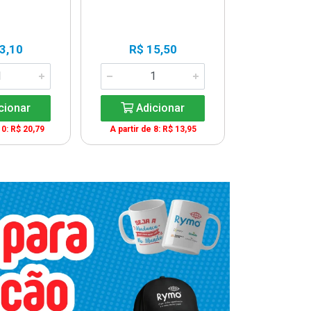
3,10
R$ 15,50
R$ 2
cionar
Adicionar
Adic
10: R$ 20,79
A partir de 8: R$ 13,95
A partir de 1