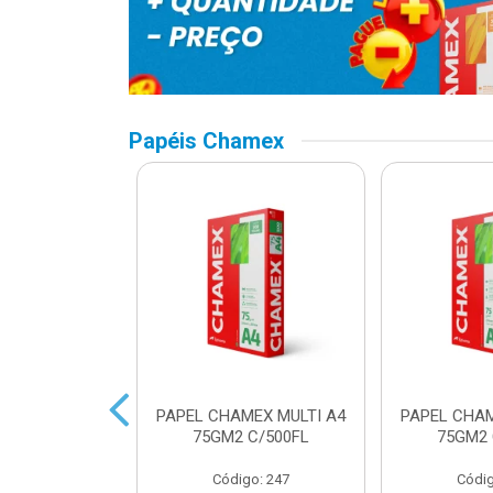
Papéis Chamex
AMEX SUPER
PAPEL CHAMEX MULTI A4
PAPEL CHAM
2 C/500FLS
75GM2 C/500FL
75GM2 
o: 16432
Código: 247
Códig