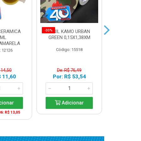
-30%
-30%
CERAMICA
VINIL KAMO URBAN
VINIL ULTR
0ML
GREEN 0,15X1,38XM
BLUE 0,10
AMARELA
Código: 15518
Código:
: 12126
 14,50
De: R$ 76,49
De: R$
$ 11,60
Por: R$ 53,54
Por: R$
cionar
Adicionar
Adic
36: R$ 13,05
A partir de 2