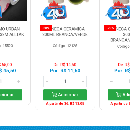
-20%
-20%
AMO URBAN
CANECA CERAMICA
CANECA 
,38M ALLTAK
300ML BRANCA/VERDE
30
BRANCA/
: 15520
Código: 12128
Código
$ 65,00
De: R$ 14,50
De: R$
$ 45,50
Por: R$ 11,60
Por: R
cionar
Adicionar
Adi
A partir de 36: R$ 13,05
A partir de 