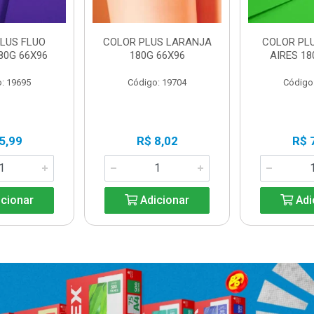
LUS FLUO
COLOR PLUS LARANJA
COLOR PL
80G 66X96
180G 66X96
AIRES 18
: 19695
Código: 19704
Código
5,99
R$ 8,02
R$ 
cionar
Adicionar
Adi