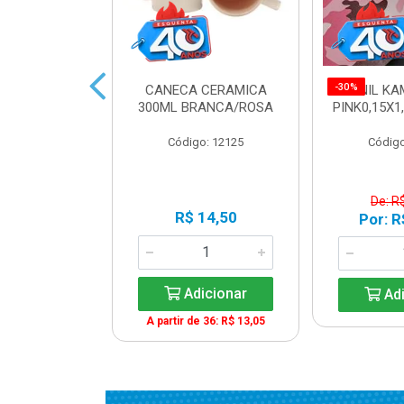
-30%
IDRO 460ML
CANECA CERAMICA
VINIL K
AT. LILAS
300ML BRANCA/ROSA
PINK0,15X1
o: 13961
Código: 12125
Código
$ 21,50
De: R
R$ 14,50
R$ 17,20
Por: R
Adicionar
icionar
Adi
A partir de 36: R$ 13,05