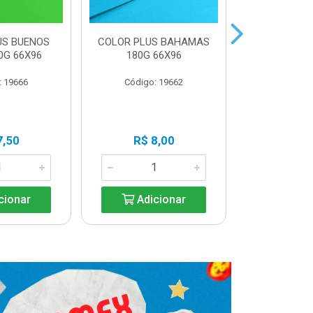
US BUENOS
COLOR PLUS BAHAMAS
COLOR PLU
0G 66X96
180G 66X96
180G 
: 19666
Código: 19662
Código:
Produto 
7,50
R$ 8,00
Avi
cionar
Adicionar