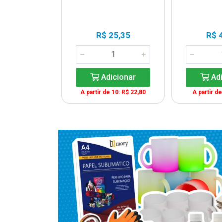
65,00
R$ 25,35
R$ 
icionar
Adicionar
Adi
e 5: R$ 61,75
A partir de 10: R$ 22,80
A partir de