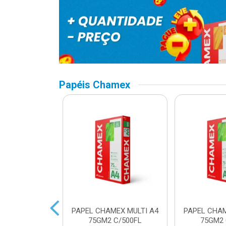
Papéis Chamex
AMEX SUPER
PAPEL CHAMEX MULTI A4
PAPEL CHAM
2 C/500FLS
75GM2 C/500FL
75GM2 