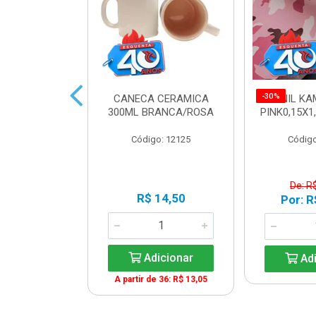
-30%
IDRO 460ML
CANECA CERAMICA
VINIL K
AT. LILAS
300ML BRANCA/ROSA
PINK0,15X1
o: 13961
Código: 12125
Código
$ 21,50
De: R
R$ 14,50
R$ 17,20
Por: R
Adicionar
icionar
Adi
A partir de 36: R$ 13,05