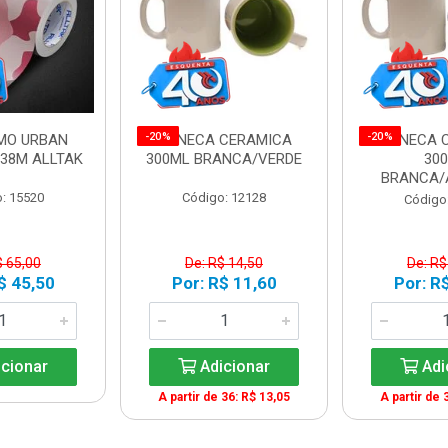
-20%
-20%
AMO URBAN
CANECA CERAMICA
CANECA 
,38M ALLTAK
300ML BRANCA/VERDE
30
BRANCA/
: 15520
Código: 12128
Código
$ 65,00
De: R$ 14,50
De: R$
$ 45,50
Por: R$ 11,60
Por: R
cionar
Adicionar
Adi
A partir de 36: R$ 13,05
A partir de 