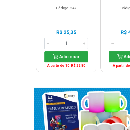
o: 16432
Código: 247
Códig
65,00
R$ 25,35
R$ 
icionar
Adicionar
Adi
e 5: R$ 61,75
A partir de 10: R$ 22,80
A partir de