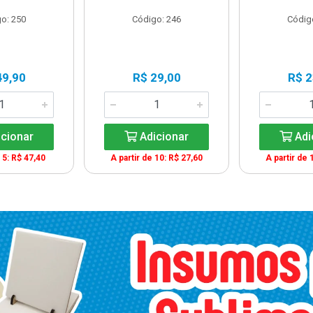
o: 250
Código: 246
Códig
49,90
R$ 29,00
R$ 2
cionar
Adicionar
Adi
 5: R$ 47,40
A partir de 10: R$ 27,60
A partir de 