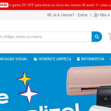
TA40
e ganhe 5% OFF para entrar no clima dos nossos 40 anos! 🎉
(Válido a
|
Já é cliente? - Entrar
Não é 
ICACAO VISUAL
HIGIENE E LIMPEZA
INFORMÁTICA