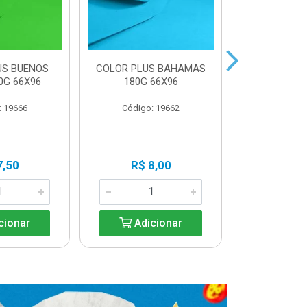
US BUENOS
COLOR PLUS BAHAMAS
COLOR PLU
0G 66X96
180G 66X96
180G 
: 19666
Código: 19662
Código:
Produto 
7,50
R$ 8,00
Avi
cionar
Adicionar