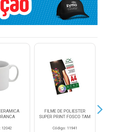
CERAMICA
FILME DE POLIESTER
AZULEJO BR
BRANCA
SUPER PRINT FOSCO TAM
P/SUBL
: 12042
Código: 11941
Código: