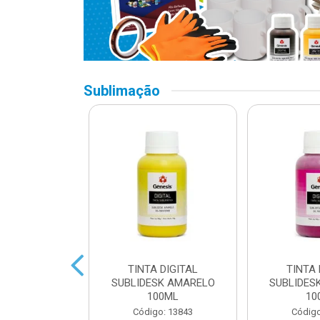
Sublimação
 DIGITAL
TINTA DIGITAL
TINTA 
 CYAN 100ML
SUBLIDESK AMARELO
SUBLIDES
100ML
10
o: 13845
Código: 13843
Código