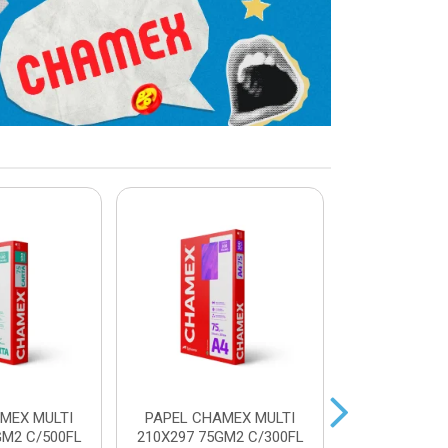
MEX MULTI
PAPEL CHAMEX MULTI
PAPEL CHA
GM2 C/500FL
210X297 75GM2 C/300FL
A4 75GM2 AZ