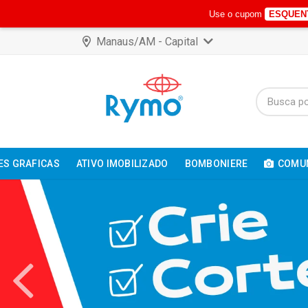
Use o cupom
ESQUEN
Manaus/AM - Capital
ES GRAFICAS
ATIVO IMOBILIZADO
BOMBONIERE
COMUN