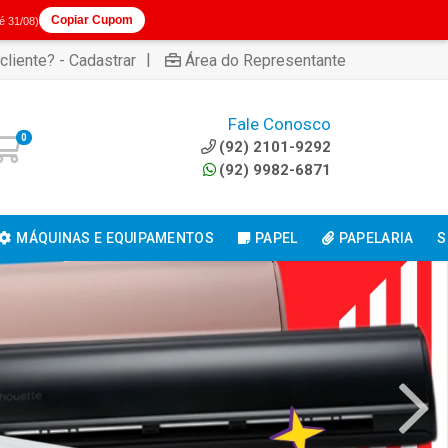
Copiar Cupom
té 31/08)
|
cliente? - Cadastrar
Área do Representante
Fale Conosco
0
(92) 2101-9292
(92) 9982-6871
MÁQUINAS E EQUIPAMENTOS
PAPEL
PAPELARIA
S