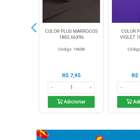
LUS CANCUN
COLOR PLUS MARROCOS
COLOR P
 66X96
180G 66X96
VIOLET 1
o: 19654
Código: 19658
Código
 Esgotado
R$ 7,95
R$ 
ise-me
Adicionar
Adi