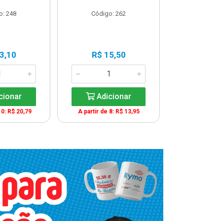
o: 248
Código: 262
Código
3,10
R$ 15,50
R$ 2
cionar
Adicionar
Adic
10: R$ 20,79
A partir de 8: R$ 13,95
A partir de 1