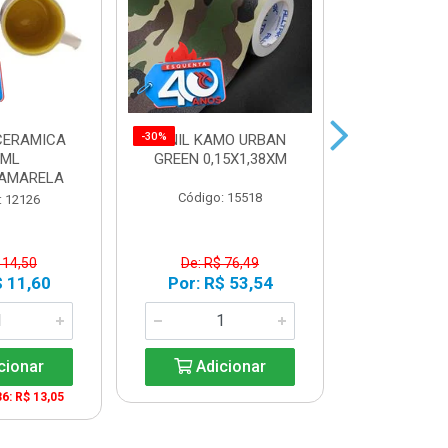
-30%
-30%
CERAMICA
VINIL KAMO URBAN
VINIL ULTR
0ML
GREEN 0,15X1,38XM
BLUE 0,10
AMARELA
Código: 15518
Código:
: 12126
 14,50
De: R$ 76,49
De: R$
$ 11,60
Por: R$ 53,54
Por: R$
cionar
Adicionar
Adic
36: R$ 13,05
A partir de 2