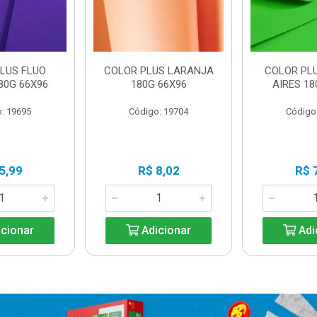
LUS FLUO
COLOR PLUS LARANJA
COLOR PL
80G 66X96
180G 66X96
AIRES 18
: 19695
Código: 19704
Código
5,99
R$ 8,02
R$ 
cionar
Adicionar
Adi