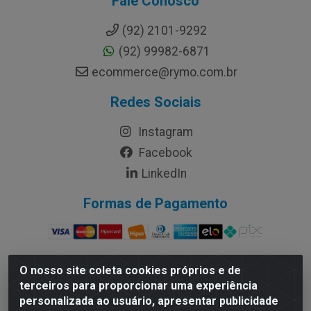
Fale Conosco
(92) 2101-9292
(92) 99982-6871
ecommerce@rymo.com.br
Redes Sociais
Instagram
Facebook
LinkedIn
Formas de Pagamento
O nosso site coleta cookies próprios e de
terceiros para proporcionar uma experiência
Rymo Imagem e Produtos Gráficos da Amazonia LTDA - Av.
personalizada ao usuário, apresentar publicidade
Ajuricaba, 379 - Cachoeirinha, Manaus/AM - CEP 69065-110 -