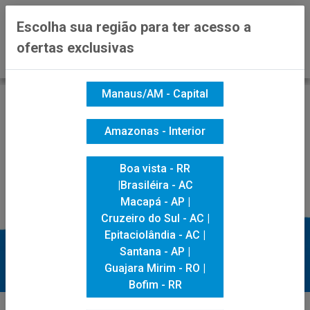
0
Escolha sua região para ter acesso a
ofertas exclusivas
Manaus/AM - Capital
Amazonas - Interior
Boa vista - RR
|Brasiléira - AC
Macapá - AP |
Cruzeiro do Sul - AC |
Epitaciolândia - AC |
Santana - AP |
Guajara Mirim - RO |
Bofim - RR