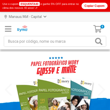
Use o cupom
ESQUENTA40
e ganhe 5% OFF para entrar no
Copiar Cupom
clima dos nossos 40 anos! 🎉
Manaus/AM - Capital
0