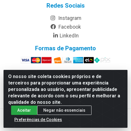
Redes Sociais
Instagram
Facebook
LinkedIn
Formas de Pagamento
O nosso site coleta cookies próprios e de
terceiros para proporcionar uma experiência
Rymo Imagem e Produtos Gráficos da Amazonia LTDA - Av.
personalizada ao usuário, apresentar publicidade
Ajuricaba, 379 - Cachoeirinha, Manaus/AM - CEP 69065-110 -
relevante de acordo com o seu perfil e melhorar a
CNPJ 14.220.230.0001-70
qualidade do nosso site.
Aceitar
Negar não essenciais
Preferências de Cookies