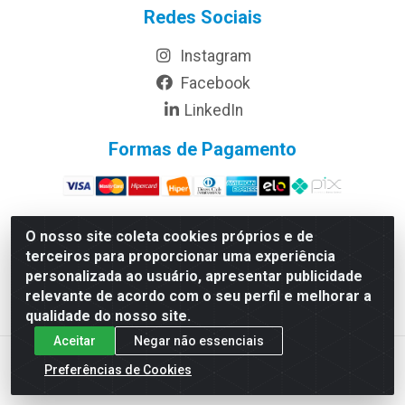
Redes Sociais
Instagram
Facebook
LinkedIn
Formas de Pagamento
O nosso site coleta cookies próprios e de
terceiros para proporcionar uma experiência
Rymo Imagem e Produtos Gráficos da Amazonia LTDA - Av.
personalizada ao usuário, apresentar publicidade
Ajuricaba, 379 - Cachoeirinha, Manaus/AM - CEP 69065-110 -
relevante de acordo com o seu perfil e melhorar a
CNPJ 14.220.230.0001-70
qualidade do nosso site.
Aceitar
Negar não essenciais
Preferências de Cookies