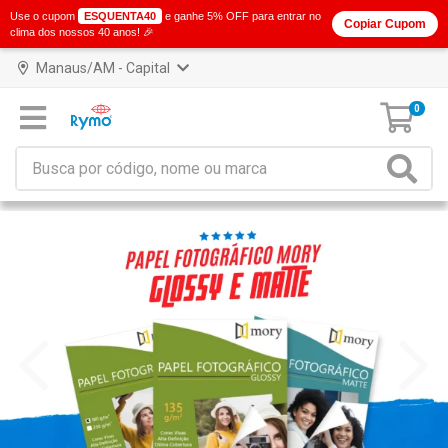
Use o cupom
ESQUENTA40
e ganhe 5% OFF para entrar no
Copiar Cupom
clima dos nossos 40 anos! 🎉
Manaus/AM - Capital
0