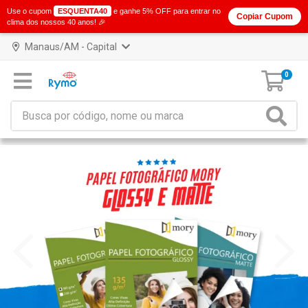
Use o cupom
ESQUENTA40
e ganhe 5% OFF para entrar no
Copiar Cupom
clima dos nossos 40 anos! 🎉
Manaus/AM - Capital
0