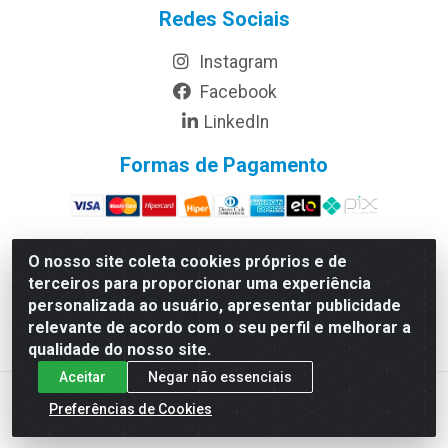
Redes Sociais
Instagram
Facebook
LinkedIn
Formas de Pagamento
O nosso site coleta cookies próprios e de
terceiros para proporcionar uma experiência
Rymo Imagem e Produtos Gráficos da Amazonia LTDA - Av.
personalizada ao usuário, apresentar publicidade
Ajuricaba, 379 - Cachoeirinha, Manaus/AM - CEP 69065-110 -
relevante de acordo com o seu perfil e melhorar a
CNPJ 14.220.230.0001-70
qualidade do nosso site.
Aceitar
Negar não essenciais
Preferências de Cookies