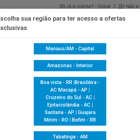
|
Já é cliente? - Entrar
Não é 
scolha sua região para ter acesso a ofertas
xclusivas
Manaus/AM - Capital
ICACAO VISUAL
HIGIENE E LIMPEZA
INFORMÁTICA
Amazonas - Interior
Boa vista - RR |Brasiléira -
AC Macapá - AP |
Cruzeiro do Sul - AC |
Epitaciolândia - AC |
Santana - AP | Guajara
Mirim - RO | Bofim - RR
Tabatinga - AM