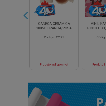
IDRO 460ML
CANECA CERAMICA
VINIL K
AT. LILAS
300ML BRANCA/ROSA
PINK0,15X1
o: 13961
Código: 12125
Código
Indisponível
Produto Indisponível
Produto I