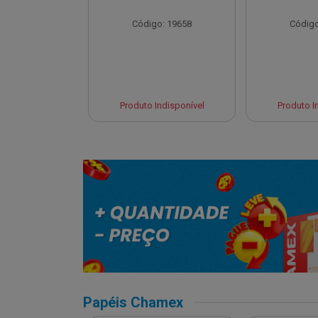
o: 19654
Código: 19658
Código
 Esgotado
Produto Indisponível
Produto I
Papéis Chamex