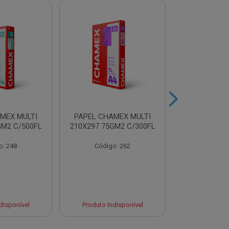
MEX MULTI
PAPEL CHAMEX MULTI
PAPEL CHA
GM2 C/500FL
210X297 75GM2 C/300FL
A4 75GM2 AZ
o: 248
Código: 262
Código
disponível
Produto Indisponível
Produto Ind