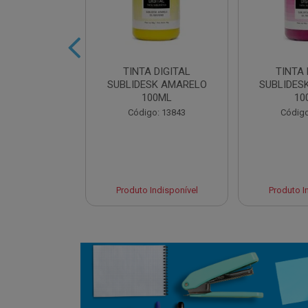
 DIGITAL
TINTA DIGITAL
TINTA 
 CYAN 100ML
SUBLIDESK AMARELO
SUBLIDES
100ML
10
o: 13845
Código: 13843
Código
 Esgotado
Produto Indisponível
Produto I