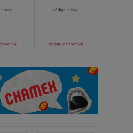
: 19666
Código: 19662
Código:
Produto 
disponível
Produto Indisponível