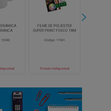
CERAMICA
FILME DE POLIESTER
AZULEJO BR
BRANCA
SUPER PRINT FOSCO TAM
P/SUBL
: 12042
Código: 11941
Código:
disponível
Produto Indisponível
Produto Ind