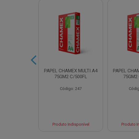
AMEX SUPER
PAPEL CHAMEX MULTI A4
PAPEL CHAM
2 C/500FLS
75GM2 C/500FL
75GM2 
o: 16432
Código: 247
Códig
Indisponível
Produto Indisponível
Produto I