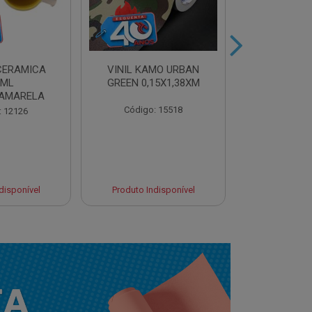
CERAMICA
VINIL KAMO URBAN
VINIL ULTR
0ML
GREEN 0,15X1,38XM
BLUE 0,10
AMARELA
Código: 15518
Código:
: 12126
disponível
Produto Indisponível
Produto Ind