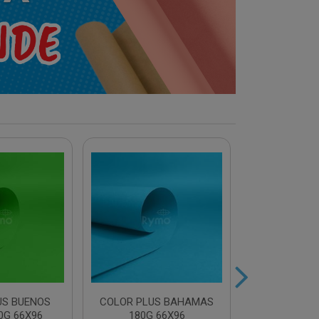
US BUENOS
COLOR PLUS BAHAMAS
COLOR PLU
0G 66X96
180G 66X96
180G 