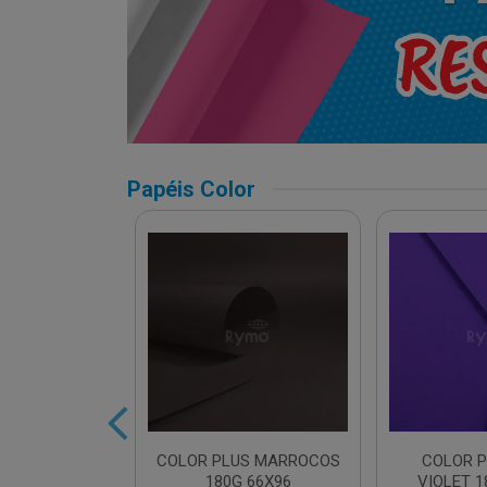
Papéis Color
LUS CANCUN
COLOR PLUS MARROCOS
COLOR P
 66X96
180G 66X96
VIOLET 1