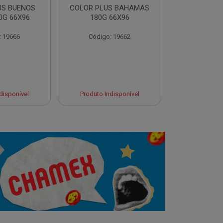
US BUENOS
COLOR PLUS BAHAMAS
COLOR PLU
0G 66X96
180G 66X96
180G 
: 19666
Código: 19662
Código:
Produto 
disponível
Produto Indisponível