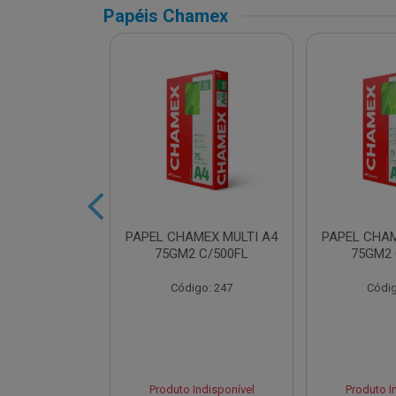
Papéis Chamex
AMEX SUPER
PAPEL CHAMEX MULTI A4
PAPEL CHAM
2 C/500FLS
75GM2 C/500FL
75GM2 
o: 16432
Código: 247
Códig
Indisponível
Produto Indisponível
Produto I