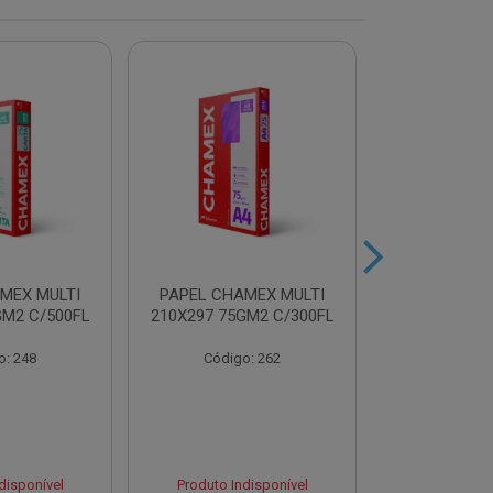
MEX MULTI
PAPEL CHAMEX MULTI
PAPEL CHA
GM2 C/500FL
210X297 75GM2 C/300FL
A4 75GM2 AZ
o: 248
Código: 262
Código
disponível
Produto Indisponível
Produto Ind