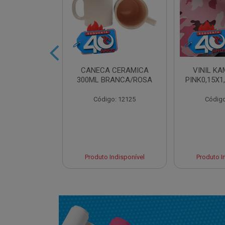
IDRO 460ML
CANECA CERAMICA
VINIL K
AT. LILAS
300ML BRANCA/ROSA
PINK0,15X1
o: 13961
Código: 12125
Código
Indisponível
Produto Indisponível
Produto I