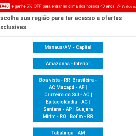
TA40
e ganhe 5% OFF para entrar no clima dos nossos 40 anos! 🎉
(Válido a
scolha sua região para ter acesso a ofertas
|
Já é cliente? - Entrar
Não é 
xclusivas
Manaus/AM - Capital
Amazonas - Interior
ICACAO VISUAL
HIGIENE E LIMPEZA
INFORMÁTICA
Boa vista - RR |Brasiléira -
AC Macapá - AP |
Cruzeiro do Sul - AC |
Epitaciolândia - AC |
Santana - AP | Guajara
Mirim - RO | Bofim - RR
Tabatinga - AM