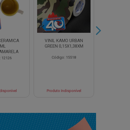
CERAMICA
VINIL KAMO URBAN
VINIL ULTR
0ML
GREEN 0,15X1,38XM
BLUE 0,10
AMARELA
Código: 15518
Código:
: 12126
disponível
Produto Indisponível
Produto Ind