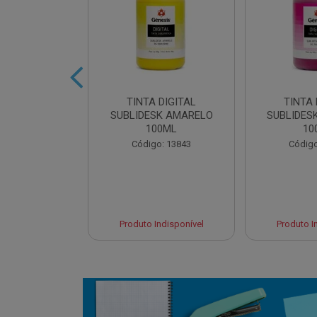
 DIGITAL
TINTA DIGITAL
TINTA 
 CYAN 100ML
SUBLIDESK AMARELO
SUBLIDES
100ML
10
o: 13845
Código: 13843
Código
 Esgotado
Produto Indisponível
Produto I