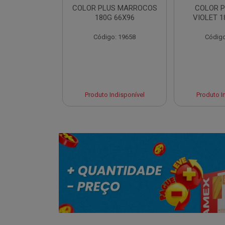
LUS CANCUN
COLOR PLUS MARROCOS
COLOR P
 66X96
180G 66X96
VIOLET 1
o: 19654
Código: 19658
Código
 Esgotado
Produto Indisponível
Produto I