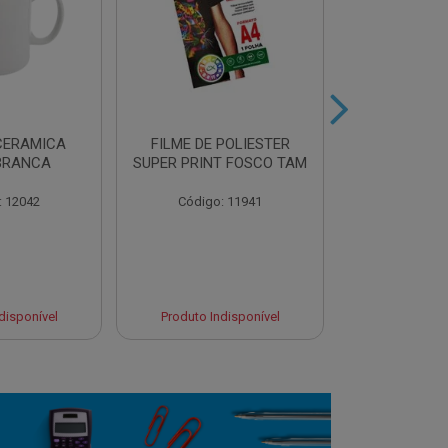
CERAMICA
FILME DE POLIESTER
AZULEJO BR
BRANCA
SUPER PRINT FOSCO TAM
P/SUBL
: 12042
Código: 11941
Código:
disponível
Produto Indisponível
Produto Ind